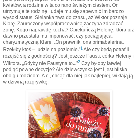
kwiatów, a rodzinę wita co rano świeżym ciastem. On
utrzymuje tę rodzinę i udaje mu się zapewnić im bardzo
wysoki status. Sielanka trwa do czasu, aż Wiktor poznaje
Klarę. Zauroczony współpracownicą zaczyna zdradzać
żonę. Kogo naprawdę kocha? Opiekuńczą Helenę, która już
dawno przestała mu imponować, czy pociągająca,
charyzmatyczną Klarę. „On prawnik, ona primabalerina.
1
Rzekłby ktoś – ludzie na poziomie.”
Ale czy będą potrafili
rozejść się z godnością? Jest jeszcze Fausti, córka Heleny i
2
Wiktora. „Gdyby nie Faustyna to...”
Czy byłoby łatwiej
podjąć pewne decyzje? Ale dziewczynka jest i jest bliska
obojgu rodzicom. A ci, chcąc dla niej jak najlepiej, wikłają ją
w dziwną rozgrywkę.