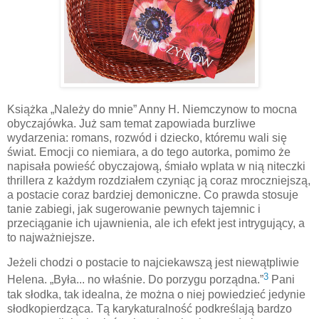
Książka „Należy do mnie” Anny H. Niemczynow to mocna
obyczajówka. Już sam temat zapowiada burzliwe
wydarzenia: romans, rozwód i dziecko, któremu wali się
świat. Emocji co niemiara, a do tego autorka, pomimo że
napisała powieść obyczajową, śmiało wplata w nią niteczki
thrillera z każdym rozdziałem czyniąc ją coraz mroczniejszą,
a postacie coraz bardziej demoniczne. Co prawda stosuje
tanie zabiegi, jak sugerowanie pewnych tajemnic i
przeciąganie ich ujawnienia, ale ich efekt jest intrygujący, a
to najważniejsze.
Jeżeli chodzi o postacie to najciekawszą jest niewątpliwie
3
Helena. „Była... no właśnie. Do porzygu porządna.”
Pani
tak słodka, tak idealna, że można o niej powiedzieć jedynie
słodkopierdząca. Tą karykaturalność podkreślają bardzo