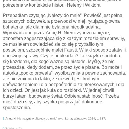
potrzebna w kontekście historii Heleny i Wiktora.
Przepadłam czytając „Należy do mnie”. Powieść jest pełna
sztucznych odzywek, a przewodzi w niej irytująca główna
bohaterka, ale dla mnie była ona nieodkładalna.
Wprowadzone przez Annę H. Niemczynow napięcie,
atmosfera zagęszczająca się z każdym rozdziałem sprawiły,
że musiałam dowiedzieć się co się przytrafiło tym
postaciom, szczególnie małej Fausti. W jaki sposób załatwili
oni swoje sprawy. Czy je poukładali? Ta książka spodoba
się każdemu, dla kogo ważne są historie. Myślę, że nie
przesadzę, kiedy dodam, że przez życie pisane. Bo może i
autorka „podkolorowała”, wyolbrzymiała pewne zachowania,
ale nie zmienia to faktu, że rozwód jest trudnym
doświadczeniem i dla bezpośrednio zainteresowanych i dla
ich dzieci. On jest jak kula do rozbiórki. W jednej chwili
burzy latami budowany świat. Odbiera stabilność. Trzeba
mieć dużo siły, aby szybko posprzątać dokonane
spustoszenia.
1
Anna H. Niemczynow, „Należy do mnie” wyd. Luna, Warszawa 2024, s. 387.
2
Tamże, s. 74.