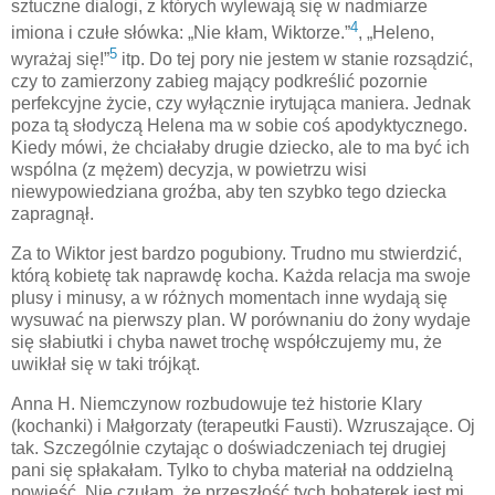
sztuczne dialogi, z których wylewają się w nadmiarze
4
imiona i czułe słówka: „Nie kłam, Wiktorze.”
, „Heleno,
5
wyrażaj się!”
itp. Do tej pory nie jestem w stanie rozsądzić,
czy to zamierzony zabieg mający podkreślić pozornie
perfekcyjne życie, czy wyłącznie irytująca maniera. Jednak
poza tą słodyczą Helena ma w sobie coś apodyktycznego.
Kiedy mówi, że chciałaby drugie dziecko, ale to ma być ich
wspólna (z mężem) decyzja, w powietrzu wisi
niewypowiedziana groźba, aby ten szybko tego dziecka
zapragnął.
Za to Wiktor jest bardzo pogubiony. Trudno mu stwierdzić,
którą kobietę tak naprawdę kocha. Każda relacja ma swoje
plusy i minusy, a w różnych momentach inne wydają się
wysuwać na pierwszy plan. W porównaniu do żony wydaje
się słabiutki i chyba nawet trochę współczujemy mu, że
uwikłał się w taki trójkąt.
Anna H. Niemczynow rozbudowuje też historie Klary
(kochanki) i Małgorzaty (terapeutki Fausti). Wzruszające. Oj
tak. Szczególnie czytając o doświadczeniach tej drugiej
pani się spłakałam. Tylko to chyba materiał na oddzielną
powieść. Nie czułam, że przeszłość tych bohaterek jest mi