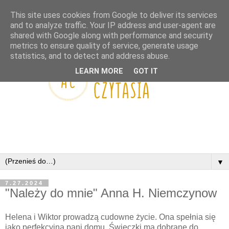
This site uses cookies from Google to deliver its services
and to analyze traffic. Your IP address and user-agent are
shared with Google along with performance and security
metrics to ensure quality of service, generate usage
statistics, and to detect and address abuse.
LEARN MORE
GOT IT
▼
7.27.2024
"Należy do mnie" Anna H. Niemczynow
Helena i Wiktor prowadzą cudowne życie. Ona spełnia się
jako perfekcyjna pani domu. Świeczki ma dobrane do