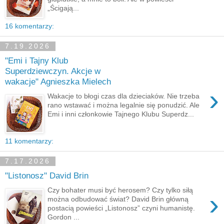
„Ścigają...
16 komentarzy:
7.19.2026
"Emi i Tajny Klub
Superdziewczyn. Akcje w
wakacje" Agnieszka Mielech
›
Wakacje to błogi czas dla dzieciaków. Nie trzeba
rano wstawać i można legalnie się ponudzić. Ale
Emi i inni członkowie Tajnego Klubu Superdz...
11 komentarzy:
7.17.2026
"Listonosz" David Brin
Czy bohater musi być herosem? Czy tylko siłą
›
można odbudować świat? David Brin główną
postacią powieści „Listonosz” czyni humanistę.
Gordon ...