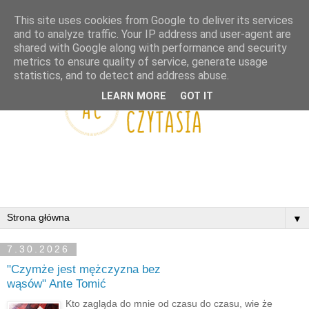
This site uses cookies from Google to deliver its services
and to analyze traffic. Your IP address and user-agent are
shared with Google along with performance and security
metrics to ensure quality of service, generate usage
statistics, and to detect and address abuse.
LEARN MORE
GOT IT
▼
7.30.2026
"Czymże jest mężczyzna bez
wąsów" Ante Tomić
Kto zagląda do mnie od czasu do czasu, wie że