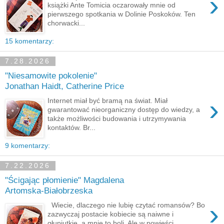
›
książki Ante Tomicia oczarowały mnie od
pierwszego spotkania w Dolinie Poskoków. Ten
chorwacki...
15 komentarzy:
7.28.2026
"Niesamowite pokolenie"
Jonathan Haidt, Catherine Price
›
Internet miał być bramą na świat. Miał
gwarantować nieorganiczny dostęp do wiedzy, a
także możliwości budowania i utrzymywania
kontaktów. Br...
9 komentarzy:
7.22.2026
"Ścigając płomienie" Magdalena
Artomska-Białobrzeska
›
Wiecie, dlaczego nie lubię czytać romansów? Bo
zazwyczaj postacie kobiecie są naiwne i
głupiutkie, a mnie to boli. Ale w powieści