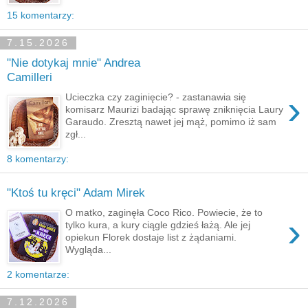
15 komentarzy:
7.15.2026
"Nie dotykaj mnie" Andrea
Camilleri
›
Ucieczka czy zaginięcie? - zastanawia się
komisarz Maurizi badając sprawę zniknięcia Laury
Garaudo. Zresztą nawet jej mąż, pomimo iż sam
zgł...
8 komentarzy:
"Ktoś tu kręci" Adam Mirek
O matko, zaginęła Coco Rico. Powiecie, że to
›
tylko kura, a kury ciągle gdzieś łażą. Ale jej
opiekun Florek dostaje list z żądaniami.
Wygląda...
2 komentarze:
7.12.2026