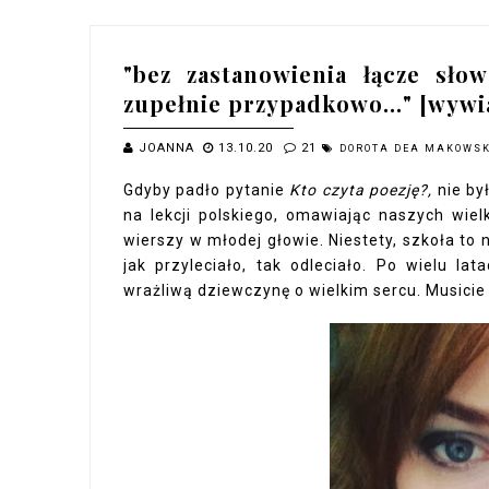
"bez zastanowienia łącze sło
zupełnie przypadkowo…" [wywi
JOANNA
13.10.20
21
DOROTA DEA MAKOWS
Gdyby padło pytanie
Kto czyta poezję?,
nie by
na lekcji polskiego, omawiając naszych wie
wierszy w młodej głowie. Niestety, szkoła to 
jak przyleciało, tak odleciało. Po wielu la
wrażliwą dziewczynę o wielkim sercu. Musicie