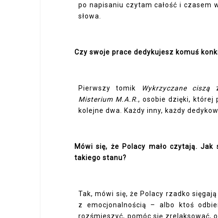
po napisaniu czytam całość i czasem w
słowa.
Czy swoje prace dedykujesz komuś kon
Pierwszy tomik
Wykrzyczane ciszą
z
Misterium M.A.R
., osobie dzięki, któr
kolejne dwa. Każdy inny, każdy dedyk
Mówi się, że Polacy mało czytają. Jak
takiego stanu?
Tak, mówi się, że Polacy rzadko sięgają 
z emocjonalnością – albo ktoś odbie
rozśmieszyć, pomóc się zrelaksować, o