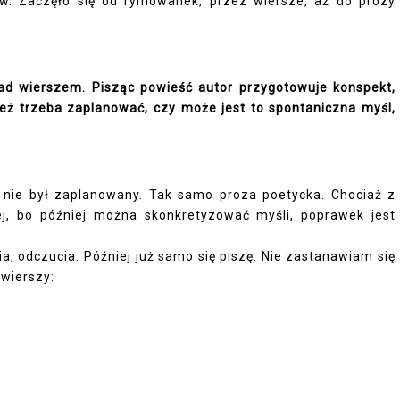
ów. Zaczęło się od rymowanek, przez wiersze, aż do prozy
ad wierszem. Pisząc powieść autor przygotowuje konspekt,
też trzeba zaplanować, czy może jest to spontaniczna myśl,
sz nie był zaplanowany. Tak samo proza poetycka. Chociaż z
ej, bo później można skonkretyzować myśli, poprawek jest
a, odczucia. Później już samo się piszę. Nie zastanawiam się
 wierszy: