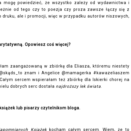
a mogę powiedzieć, że wszystko zależy od wydawnictwa i
leżnie od tego czy to poezja czy proza zawsze łączy się z
 druku, ale i promocji, więc w przypadku autorów niszowych,
harytatywną. Opowiesz coś więcej?
Byłam zaangażowaną w zbiórkę dla Eliasza, któremu niestety
@skąds_to znam
i Angelice
@mamagerka
#kawazeliaszem
Całym sercem wspierałam też zbiórkę dla Iskierki chorej na
wielu dobrych serc dostała
najdroższy lek świata
.
książek lub pisarzy czytelnikom bloga.
apomnianych Książek
kocham całym sercem. Wiem, że to