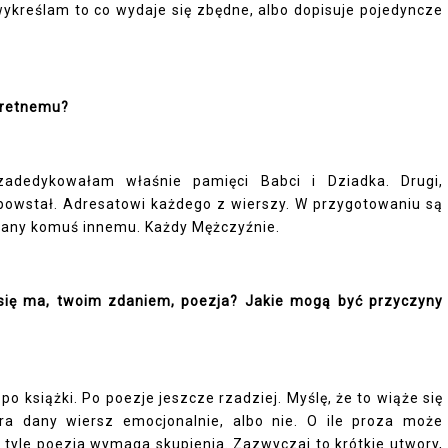
ykreślam to co wydaje się zbędne, albo dopisuje pojedyncze
kretnemu?
adedykowałam właśnie pamięci Babci i Dziadka. Drugi,
ej powstał. Adresatowi każdego z wierszy. W przygotowaniu są
owany komuś innemu. Każdy Mężczyźnie.
 się ma, twoim zdaniem, poezja? Jakie mogą być przyczyny
po książki. Po poezje jeszcze rzadziej. Myślę, że to wiąże się
ra dany wiersz emocjonalnie, albo nie. O ile proza może
 tyle poezja wymaga skupienia. Zazwyczaj to krótkie utwory,