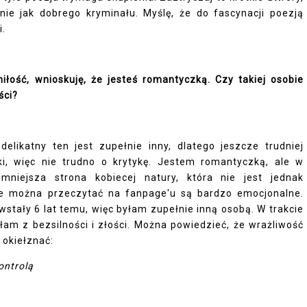
onie jak dobrego kryminału. Myślę, że do fascynacji poezją
i.
iłość, wnioskuję, że jesteś romantyczką. Czy takiej osobie
ści?
delikatny ten jest zupełnie inny, dlatego jeszcze trudniej
ki, więc nie trudno o krytykę. Jestem romantyczką, ale w
mniejsza strona kobiecej natury, która nie jest jednak
óre można przeczytać na fanpage'u są bardzo emocjonalne.
stały 6 lat temu, więc byłam zupełnie inną osobą. W trakcie
łam z bezsilności i złości. Można powiedzieć, że wrażliwość
 okiełznać:
ontrolą