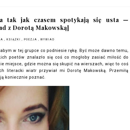
wa tak jak czasem spotykają się usta —
ad z Dorotą Makowską]
KA
,
KSIĄŻKI
,
POEZJA
,
WYWIAD
łabym w tej grupce co podniesie rękę. Być może dawno temu,
lkich poetów znalazło się coś co mogłoby zasiać miłość do
nie miejsce, gdzie można się skupić na wierszach, więc to coś
tach literacki wiatr przywiał mi Dorotę Makowską. Przemiłą
 ją koniecznie poznać.