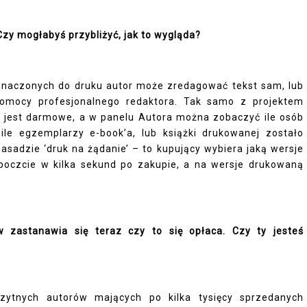
zy mogłabyś przybliżyć, jak to wygląda?
znaczonych do druku autor może zredagować tekst sam, lub
omocy profesjonalnego redaktora. Tak samo z projektem
lu jest darmowe, a w panelu Autora można zobaczyć ile osób
 ile egzemplarzy e-book’a, lub książki drukowanej zostało
sadzie ‘druk na żądanie’ – to kupujący wybiera jaką wersje
a poczcie w kilka sekund po zakupie, a na wersje drukowaną
w zastanawia się teraz czy to się opłaca. Czy ty jesteś
zytnych autorów mających po kilka tysięcy sprzedanych