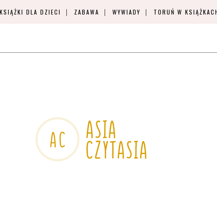
KSIĄŻKI DLA DZIECI
ZABAWA
WYWIADY
TORUŃ W KSIĄŻKAC