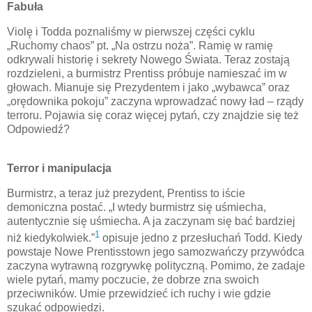
Fabuła
Violę i Todda poznaliśmy w pierwszej części cyklu
„Ruchomy chaos” pt. „Na ostrzu noża”. Ramię w ramię
odkrywali historię i sekrety Nowego Świata. Teraz zostają
rozdzieleni, a burmistrz Prentiss próbuje namieszać im w
głowach. Mianuje się Prezydentem i jako „
wybawca” oraz
„orędownika pokoju”
zaczyna wprowadzać nowy ład – rządy
terroru. Pojawia się coraz więcej pytań, czy znajdzie się też
Odpowiedź?
Terror i manipulacja
Burmistrz, a teraz już prezydent, Prentiss to iście
demoniczna postać. „I wtedy burmistrz się uśmiecha,
autentycznie się uśmiecha.
A ja zaczynam się bać bardziej
1
niż kiedykolwiek.”
opisuje jedno z przesłuchań Todd. Kiedy
powstaje Nowe Prentisstown jego samozwańczy przywódca
zaczyna wytrawną rozgrywkę polityczną. Pomimo, że zadaje
wiele pytań, mamy poczucie, że dobrze zna swoich
przeciwników. Umie przewidzieć ich ruchy i wie gdzie
szukać odpowiedzi.