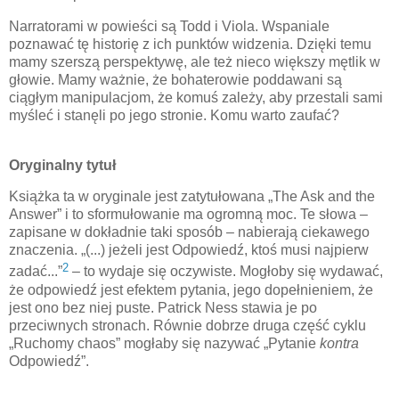
Narratorami w powieści są Todd i Viola. Wspaniale
poznawać tę historię z ich punktów widzenia. Dzięki temu
mamy szerszą perspektywę, ale też nieco większy mętlik w
głowie. Mamy ważnie, że bohaterowie poddawani są
ciągłym manipulacjom, że komuś zależy, aby przestali sami
myśleć i stanęli po jego stronie. Komu warto zaufać?
Oryginalny tytuł
Książka ta w oryginale jest zatytułowana „The Ask and the
Answer” i to sformułowanie ma ogromną moc. Te słowa –
zapisane w dokładnie taki sposób – nabierają ciekawego
znaczenia. „(...) jeżeli jest Odpowiedź, ktoś musi najpierw
2
zadać...”
– to wydaje się oczywiste. Mogłoby się wydawać,
że odpowiedź jest efektem pytania, jego dopełnieniem, że
jest ono bez niej puste. Patrick Ness stawia je po
przeciwnych stronach. Równie dobrze druga część cyklu
„Ruchomy chaos” mogłaby się nazywać „Pytanie
kontra
Odpowiedź”.