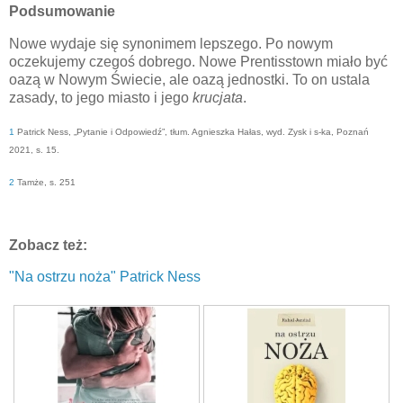
Podsumowanie
Nowe wydaje się synonimem lepszego. Po nowym
oczekujemy czegoś dobrego. Nowe Prentisstown miało być
oazą w Nowym Świecie, ale oazą jednostki. To on ustala
zasady, to jego miasto i jego
krucjata
.
1
Patrick Ness, „Pytanie i Odpowiedź”, tłum. Agnieszka Hałas, wyd. Zysk i s-ka, Poznań
2021, s. 15.
2
Tamże, s. 251
Zobacz też:
"Na ostrzu noża" Patrick Ness