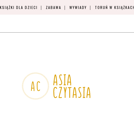
KSIĄŻKI DLA DZIECI
ZABAWA
WYWIADY
TORUŃ W KSIĄŻKAC