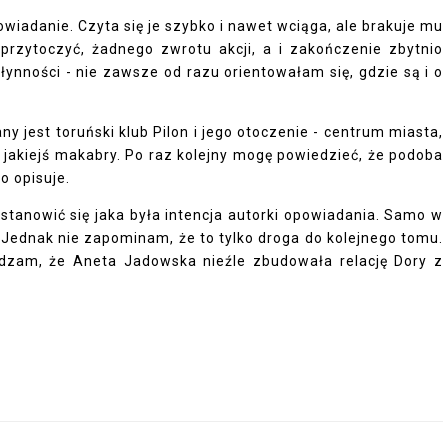
owiadanie. Czyta się je szybko i nawet wciąga, ale brakuje mu
przytoczyć, żadnego zwrotu akcji, a i zakończenie zbytnio
łynności - nie zawsze od razu orientowałam się, gdzie są i o
 jest toruński klub Pilon i jego otoczenie - centrum miasta,
o jakiejś makabry. Po raz kolejny mogę powiedzieć, że podoba
o opisuje.
stanowić się jaka była intencja autorki opowiadania. Samo w
. Jednak nie zapominam, że to tylko droga do kolejnego tomu.
rdzam, że Aneta Jadowska nieźle zbudowała relację Dory z