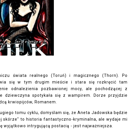
iczu świata realnego (Toruń) i magicznego (Thorn). Po
ia się w tym drugim mieście i stara się rozkręcić tam
ecenie odnalezienia pozbawionej mocy, ale pochodzącej z
 że dziewczyna spotykała się z wampirem. Dorze przyjdzie
ódcą krwiopijców, Romanem.
ugiego tomu cyklu, domyślam się, że Aneta Jadowska będzie
j skórze" to historia fantastyczno-kryminalna, ale wydaje mi
ię wyjątkowo intrygującą postacią - jest najważniejsza.