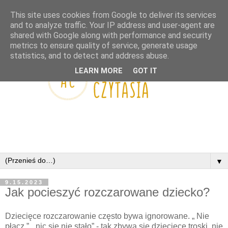
This site uses cookies from Google to deliver its services
and to analyze traffic. Your IP address and user-agent are
shared with Google along with performance and security
metrics to ensure quality of service, generate usage
statistics, and to detect and address abuse.
LEARN MORE
GOT IT
▼
9.15.2023
Jak pocieszyć rozczarowane dziecko?
Dziecięce rozczarowanie często bywa ignorowane. „ Nie
płacz.”, „nic się nie stało” - tak zbywa się dziecięce troski, nie