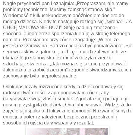
Nagle przychodzi pan i oznajmia: „Przepraszam, ale mamy
problemy techniczne. Musimy zamknąć stanowisko.”
Wiadomość z kilkusekundowym opóźnieniem dociera do
mojego dziecka. Kiedy to następuje rozlega się „syrena”: „JA
CHCĘ MALOWANIE BUZI”. Stoję nad nią zmęczona,
spocona, a mordercze spojrzenia kieruję w stronę felernego
namiotu. Przesiadam przy córce i zagaduję: „Wiem, że
jesteś rozczarowana. Bardzo chciałaś być pomalowana”. Po
serii wrzasków z gatunku „ja chcę” i moich zalewniach, że
ekipa z tego stanowiska też mnie wkurzyła dziecko
szlochając stwierdza: „Jak można się tak nie przygotować.
Jak można to zrobić dzieciom” i zgodnie stwierdzamy, że ich
zachowanie było nieprofesjonalne.
Obok nas leżały rozrzucone kredy, a dzieci oddawały się
radosnej twórczości. Zaproponowałam córce, aby
narysowała swoją złość i smutek. Zgodziła się i pociągając
nosem przystąpiła do dzieła. Ona lubi rysować. Widzę, że to
zajęcie ją uspokaja. I faktycznie pomogło. Nazwanie silnych
emocji, a potem znalezienie bezpiecznej przestrzeni i
sposobu ich ujścia dały wspaniały rezultat.