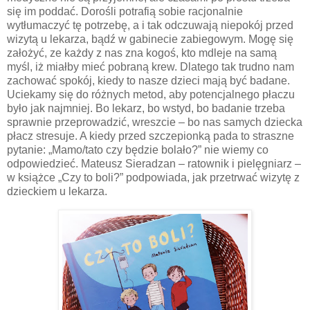
się im poddać. Dorośli potrafią sobie racjonalnie
wytłumaczyć tę potrzebę, a i tak odczuwają niepokój przed
wizytą u lekarza, bądź w gabinecie zabiegowym. Mogę się
założyć, ze każdy z nas zna kogoś, kto mdleje na samą
myśl, iż miałby mieć pobraną krew. Dlatego tak trudno nam
zachować spokój, kiedy to nasze dzieci mają być badane.
Uciekamy się do różnych metod, aby potencjalnego płaczu
było jak najmniej. Bo lekarz, bo wstyd, bo badanie trzeba
sprawnie przeprowadzić, wreszcie – bo nas samych dziecka
płacz stresuje. A kiedy przed szczepionką pada to straszne
pytanie: „Mamo/tato czy będzie bolało?” nie wiemy co
odpowiedzieć. Mateusz Sieradzan – ratownik i pielęgniarz –
w książce „Czy to boli?” podpowiada, jak przetrwać wizytę z
dzieckiem u lekarza.