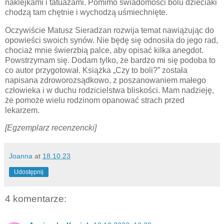
naklejkami i tatuażami. Pomimo świadomości bólu dzieciaki
chodzą tam chętnie i wychodzą uśmiechnięte.
Oczywiście Matusz Sieradzan rozwija temat nawiązując do
opowieści swoich synów. Nie będę się odnosiła do jego rad,
chociaż mnie świerzbią palce, aby opisać kilka anegdot.
Powstrzymam się. Dodam tylko, że bardzo mi się podoba to
co autor przygotował. Książka „Czy to boli?” została
napisana zdroworozsądkowo, z poszanowaniem małego
człowieka i w duchu rodzicielstwa bliskości. Mam nadzieję,
że pomoże wielu rodzinom opanować strach przed
lekarzem.
[Egzemplarz recenzencki]
Joanna
at
18.10.23
Udostępnij
4 komentarze: