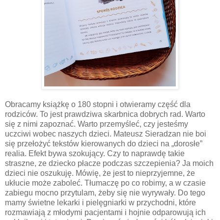
Obracamy książkę o 180 stopni i otwieramy część dla
rodziców. To jest prawdziwa skarbnica dobrych rad. Warto
się z nimi zapoznać. Warto przemyśleć, czy jesteśmy
uczciwi wobec naszych dzieci. Mateusz Sieradzan nie boi
się przełożyć tekstów kierowanych do dzieci na „dorosłe”
realia. Efekt bywa szokujący. Czy to naprawdę takie
straszne, ze dziecko płacze podczas szczepienia? Ja moich
dzieci nie oszukuję. Mówię, że jest to nieprzyjemne, że
ukłucie może zaboleć. Tłumaczę po co robimy, a w czasie
zabiegu mocno przytulam, żeby się nie wyrywały. Do tego
mamy świetne lekarki i pielęgniarki w przychodni, które
rozmawiają z młodymi pacjentami i hojnie odparowują ich