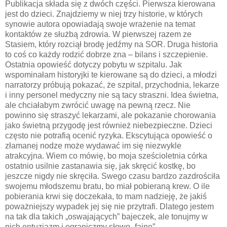
Publikacja składa się z dwóch części. Pierwsza kierowana
jest do dzieci. Znajdziemy w niej trzy historie, w których
synowie autora opowiadają swoje wrażenie na temat
kontaktów ze służbą zdrowia. W pierwszej razem ze
Stasiem, który rozciął brodę jedźmy na SOR. Druga historia
to coś co każdy rodzić dobrze zna – bilans i szczepienie.
Ostatnia opowieść dotyczy pobytu w szpitalu. Jak
wspominałam historyjki te kierowane są do dzieci, a młodzi
narratorzy próbują pokazać, że szpital, przychodnia, lekarze
i inny personel medyczny nie są tacy straszni. Idea świetna,
ale chciałabym zwrócić uwagę na pewną rzecz. Nie
powinno się straszyć lekarzami, ale pokazanie chorowania
jako świetną przygodę jest również niebezpieczne. Dzieci
często nie potrafią ocenić ryzyka. Ekscytująca opowieść o
złamanej nodze może wydawać im się niezwykle
atrakcyjna. Wiem co mówię, bo moja sześcioletnia córka
ostatnio usilnie zastanawia się, jak skręcić kostkę, bo
jeszcze nigdy nie skręciła. Swego czasu bardzo zazdrościła
swojemu młodszemu bratu, bo miał pobieraną krew. O ile
pobierania krwi się doczekała, to mam nadzieję, że jakiś
poważniejszy wypadek jej się nie przytrafi. Dlatego jestem
na tak dla takich „oswajających” bajeczek, ale tonujmy w
nich entuzjazm i ograniczmy słowo „fajne”.