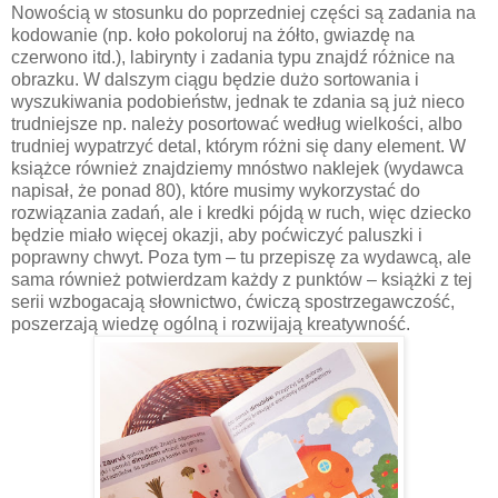
Nowością w stosunku do poprzedniej części są zadania na
kodowanie (np. koło pokoloruj na żółto, gwiazdę na
czerwono itd.), labirynty i zadania typu znajdź różnice na
obrazku. W dalszym ciągu będzie dużo sortowania i
wyszukiwania podobieństw, jednak te zdania są już nieco
trudniejsze np. należy posortować według wielkości, albo
trudniej wypatrzyć detal, którym różni się dany element. W
książce również znajdziemy mnóstwo naklejek (wydawca
napisał, że ponad 80), które musimy wykorzystać do
rozwiązania zadań, ale i kredki pójdą w ruch, więc dziecko
będzie miało więcej okazji, aby poćwiczyć paluszki i
poprawny chwyt. Poza tym – tu przepiszę za wydawcą, ale
sama również potwierdzam każdy z punktów – książki z tej
serii wzbogacają słownictwo, ćwiczą spostrzegawczość,
poszerzają wiedzę ogólną i rozwijają kreatywność.