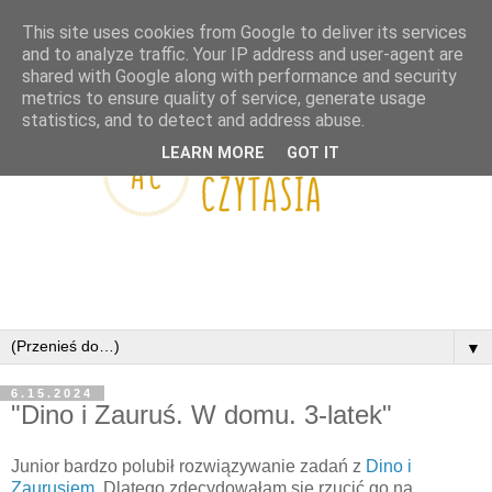
This site uses cookies from Google to deliver its services
and to analyze traffic. Your IP address and user-agent are
shared with Google along with performance and security
metrics to ensure quality of service, generate usage
statistics, and to detect and address abuse.
LEARN MORE
GOT IT
▼
6.15.2024
"Dino i Zauruś. W domu. 3-latek"
Junior bardzo polubił rozwiązywanie zadań z
Dino i
Zaurusiem
. Dlatego zdecydowałam się rzucić go na