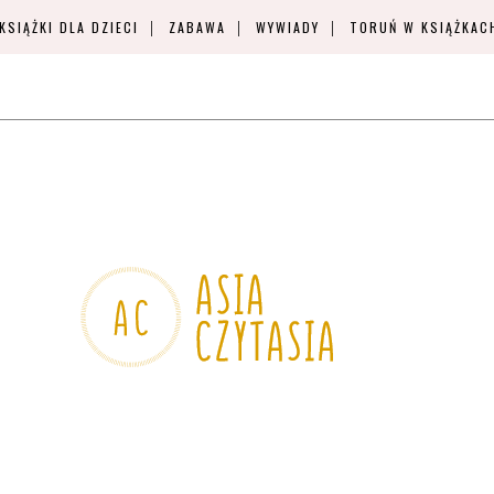
KSIĄŻKI DLA DZIECI
ZABAWA
WYWIADY
TORUŃ W KSIĄŻKAC