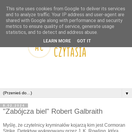
This site uses cookies from Google to deliver its services
and to analyze traffic. Your IP address and user-agent are
shared with Google along with performance and security
metrics to ensure quality of service, generate usage
statistics, and to detect and address abuse.
LEARN MORE
GOT IT
▼
8.02.2024
"Zabójcza biel" Robert Galbraith
Myślę, że czytelnicy kryminałów kojarzą kim jest Cormoran
Strike. Detektyw wykreowany przez J. K. Rowling, która