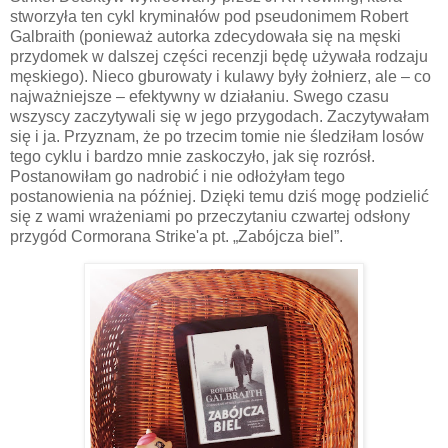
stworzyła ten cykl kryminałów pod pseudonimem Robert
Galbraith (ponieważ autorka zdecydowała się na męski
przydomek w dalszej części recenzji będę używała rodzaju
męskiego). Nieco gburowaty i kulawy były żołnierz, ale – co
najważniejsze – efektywny w działaniu. Swego czasu
wszyscy zaczytywali się w jego przygodach. Zaczytywałam
się i ja. Przyznam, że po trzecim tomie nie śledziłam losów
tego cyklu i bardzo mnie zaskoczyło, jak się rozrósł.
Postanowiłam go nadrobić i nie odłożyłam tego
postanowienia na później. Dzięki temu dziś mogę podzielić
się z wami wrażeniami po przeczytaniu czwartej odsłony
przygód Cormorana Strike'a pt. „Zabójcza biel”.