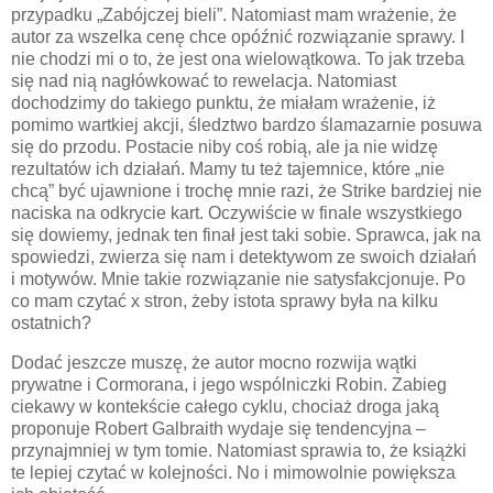
przypadku „Zabójczej bieli”. Natomiast mam wrażenie, że
autor za wszelka cenę chce opóźnić rozwiązanie sprawy. I
nie chodzi mi o to, że jest ona wielowątkowa. To jak trzeba
się nad nią nagłówkować to rewelacja. Natomiast
dochodzimy do takiego punktu, że miałam wrażenie, iż
pomimo wartkiej akcji, śledztwo bardzo ślamazarnie posuwa
się do przodu. Postacie niby coś robią, ale ja nie widzę
rezultatów ich działań. Mamy tu też tajemnice, które „nie
chcą” być ujawnione i trochę mnie razi, że Strike bardziej nie
naciska na odkrycie kart. Oczywiście w finale wszystkiego
się dowiemy, jednak ten finał jest taki sobie. Sprawca, jak na
spowiedzi, zwierza się nam i detektywom ze swoich działań
i motywów. Mnie takie rozwiązanie nie satysfakcjonuje. Po
co mam czytać x stron, żeby istota sprawy była na kilku
ostatnich?
Dodać jeszcze muszę, że autor mocno rozwija wątki
prywatne i Cormorana, i jego wspólniczki Robin. Zabieg
ciekawy w kontekście całego cyklu, chociaż droga jaką
proponuje Robert Galbraith wydaje się tendencyjna –
przynajmniej w tym tomie. Natomiast sprawia to, że książki
te lepiej czytać w kolejności. No i mimowolnie powiększa