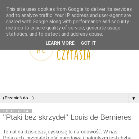
This site uses cookies from Google to deliver its services
and to analyze traffic. Your IP address and user-agent are
shared with Google along with performance and security
metrics to ensure quality of service, generate usage
statistics, and to detect and address abuse.
LEARN MORE
GOT IT
▼
12.11.2024
"Ptaki bez skrzydeł" Louis de Bernieres
Temat na dzisiejszą dyskusję to narodowość. W nas,
Polakach, przynależność narodowa i patriotyzm jest chyba