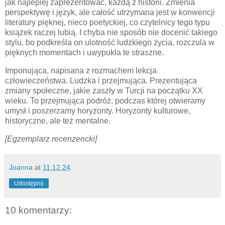
jak najlepiej zaprezentować, każdą z historii. Zmienia
perspektywę i język, ale całość utrzymana jest w konwencji
literatury pięknej, nieco poetyckiej, co czytelnicy tego typu
książek raczej lubią. I chyba nie sposób nie docenić takiego
stylu, bo podkreśla on ulotność ludzkiego życia, rozczula w
pięknych momentach i uwypukla te straszne.
Imponująca, napisana z rozmachem lekcja
człowieczeństwa. Ludzka i przejmująca. Prezentująca
zmiany społeczne, jakie zaszły w Turcji na początku XX
wieku. To przejmująca podróż, podczas której otwieramy
umysł i poszerzamy horyzonty. Horyzonty kulturowe,
historyczne, ale też mentalne.
[Egzemplarz recenzencki]
Joanna
at
11.12.24
Udostępnij
10 komentarzy: