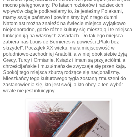
mocno pielęgnowany. Po latach rozbiorów i radzieckich
wpływów ciągle podkreślamy to, że jesteśmy Polakami,
mamy swoje państwo i powinniśmy być z tego dumni.
Natomiast można znaleźć na świecie miejsca wyjątkowo
niejednorodne, gdzie różne kultury się mieszają i te miejsca
funkcjonują na własnych zasadach. Do takiego miejsca
zabiera nas Louis de Bernieres w powieści „Ptaki bez
skrzydeł”. Początek XX wieku, mała miejscowość w
południowo-zachodniej Anatolii, a w niej obok siebie żyją
Grecy, Turcy i Ormianie. Ksiądz i imam są przyjaciółmi, a
chrześcijańskie i muzułmańskie zwyczaje się przenikają.
Spokój tego miejsca zburzą rodzące się nacjonalizmy.
Mieszkańcy tego kulturowego tygla zostaną zmuszeni do
zastanowienia się, kto jest swój, a kto obcy, a ten wybór
wcale nie jest intuicyjny.