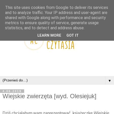
This site uses cookies from Google to deliver its services
and to analyze traffic. Your IP address and user-agent are
shared with Google along with performance and security
metrics to ensure quality of service, generate usage
statistics, and to detect and address abuse.
LEARN MORE
GOT IT
▼
4.06.2019
Wiejskie zwierzęta [wyd. Olesiejuk]
Dziś chciałabym wam zaprezentować
książeczkę
Wiejskie