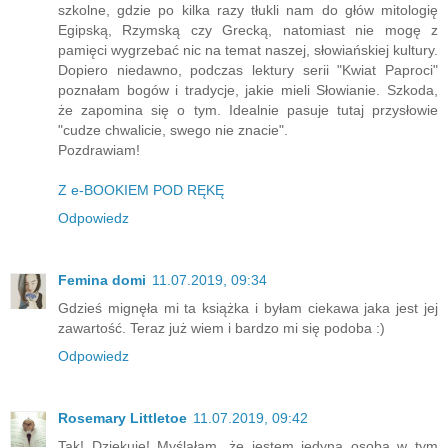
szkolne, gdzie po kilka razy tłukli nam do głów mitologię
Egipską, Rzymską czy Grecką, natomiast nie mogę z
pamięci wygrzebać nic na temat naszej, słowiańskiej kultury.
Dopiero niedawno, podczas lektury serii "Kwiat Paproci"
poznałam bogów i tradycje, jakie mieli Słowianie. Szkoda,
że zapomina się o tym. Idealnie pasuje tutaj przysłowie
"cudze chwalicie, swego nie znacie".
Pozdrawiam!
Z e-BOOKIEM POD RĘKĘ
Odpowiedz
Femina domi
11.07.2019, 09:34
Gdzieś mignęła mi ta książka i byłam ciekawa jaka jest jej
zawartość. Teraz już wiem i bardzo mi się podoba :)
Odpowiedz
Rosemary Littletoe
11.07.2019, 09:42
Tak! Dziękuję! Myślałam, że jestem jedyną osobą w tym