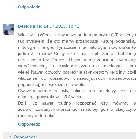
Odpowiedz
Beskidnick
14.07.2019, 18:41
Widzisz... (Wiecie jak wnoszę po komentarzach) Też kiedyś
tak myślałem, że oto mamy przebogatą kulturę pogańską,
mitologię i religię. Tymczasem ta mitologia słowiańska to
jeden z... mitów! Co gorsza o ile Egipt, Sumer, Babilonię
rzecz jasna też Grecję i Rzym mamy zapisaną i w miarę
weryfikowalną, to słowiańszczyzna nie przekazuje nam
wiele! Nawet dowody pośrednie (synkretyzm religijny, czyli
włączanie do obrzędów chrześcijańskich obrzędowości
pogańskiej) nie wskazuje na wiele.
Owszem wierzenia były, jakieś tam przekazy też, ale
mitologia powstała w... XIX wieku!
Dziś juz nawet trudno rozpoznać czy mówimy o
zeslawinizowanych wierzeniach i mitologii germańskiej,czy o
rodzimym dorobku.
Odpowiedz
Odpowiedzi