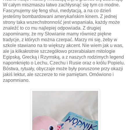
W całym miszmaszu łatwo zachłysnąć się tym co modne.
Fascynujemy się feng shui, medytacją, a na co dzień
jesteśmy bombardowani amerykańskim kinem. Z jednej
strony taka wszechstronność jest wspaniała, każdy może
znaleźć to co mu najlepiej odpowiada. Z drugiej
zapominamy, że my Słowianie mamy również piękne
tradycje, z których można czerpać. Marzy mi się, żeby w
szkole stawiano na to większy akcent. Nie wiem jak u was,
ale ja kilkakrotnie szczegółowo przerabiałam mitologie
Egipską, Grecką i Rzymską, a z naszych rodzimych legend
napomknięto o Lechu, Czechu i Rusie oraz o królu Popielu.
Bóstwa, rytuały, obyczaje może były poruszone przy okazji
jakiś lektur, ale szczerze to nie pamiętam. Omówiono i
zapomniano.