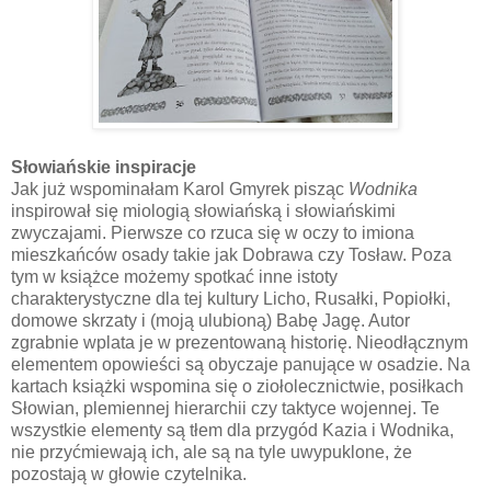
Słowiańskie inspiracje
Jak już wspominałam Karol Gmyrek pisząc
Wodnika
inspirował się miologią słowiańską i słowiańskimi
zwyczajami. Pierwsze co rzuca się w oczy to imiona
mieszkańców osady takie jak Dobrawa czy Tosław. Poza
tym w książce możemy spotkać inne istoty
charakterystyczne dla tej kultury Licho, Rusałki, Popiołki,
domowe skrzaty i (moją ulubioną) Babę Jagę. Autor
zgrabnie wplata je w prezentowaną historię. Nieodłącznym
elementem opowieści są obyczaje panujące w osadzie. Na
kartach książki wspomina się o ziołolecznictwie, posiłkach
Słowian, plemiennej hierarchii czy taktyce wojennej. Te
wszystkie elementy są tłem dla przygód Kazia i Wodnika,
nie przyćmiewają ich, ale są na tyle uwypuklone, że
pozostają w głowie czytelnika.