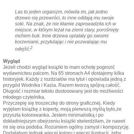
Las to jeden organizm, mówiła im, jak jedno
drzewo się przewróci, to inne oddają mu swoje
soki. Na znak, że nie kłamie zaprowadziła ich w
miejsce, w którym leżał na ziemi stary, porośnięty
mchem buk. Inne drzewa oplatały go swoimi
korzeniami, przytulając i nie pozwalając mu
2
odejść.
Wygląd
Jeżeli chodzi wygląd książki to mam ochotę pogrozić
wydawnictwu palcem. Na 65 stronach A4 dostajemy kilka
historyjek. Każdy z rozdziałów ma tytuł i opowiada jedną z
przygód Wodnika i Kazia. Razem tworzą spójną całość.
Długość i rozmiar tekstu dostosowany jest do możliwości
młodego czytelnika.
Przyczepię się troszeczkę do strony graficznej. Kiedy
wyjęłam książkę z koperty, moją pierwszą myślą było,że
przyszła kolorowanka. Jestem minimalistką i po
dokładniejszym obejrzeniu książki stwierdziłam, że nawet
mi się ona podoba. Rozumiem ogólny zamysł i kompozycję.
Dodałabym jednak więcej koloru i więcej ilustracji, żeby