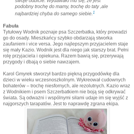
swoje odbicie. Wydawało mu się, że jest
podobny trochę do mamy, trochę do taty ,ale
1
najbardziej chyba do samego siebie.
Fabuła
Tytułowy Wodnik poznaje psa Szczerbatka, który prowadzi
go do osady. Mieszkańcy szybko obdarzają stworka
zaufaniem i vice versa. Jego najlepszym przyjacielem staje
się mały Kazio. Wodnik jest dla niego jak starszy brat. Pełni
rolę przyjaciela i opiekuna. Razem bawią się, przerywają
przygody i dbają o siebie nawzajem.
Karol Gmyrek stworzył bardzo piękną przygodówkę dla
dzieci w wieku wczesnoszkolnym. Wykreował cudownych
bohaterów – trochę niesfornych, ale rezolutnych. Kazio wraz
z Wodnikiem i psem Szczerbatkiem nie boją się odkrywać
świata. Są odważni i wspólnymi siłami udaje im się wyjść z
najgorszych tarapatów. Jest to naprawdę zgrana ekipa.