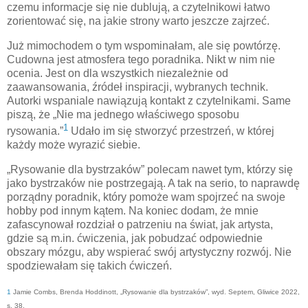
czemu informacje się nie dublują, a czytelnikowi łatwo
zorientować się, na jakie strony warto jeszcze zajrzeć.
Już mimochodem o tym wspominałam, ale się powtórzę.
Cudowna jest atmosfera tego poradnika. Nikt w nim nie
ocenia. Jest on dla wszystkich niezależnie od
zaawansowania, źródeł inspiracji, wybranych technik.
Autorki wspaniale nawiązują kontakt z czytelnikami. Same
piszą, że „Nie ma jednego właściwego sposobu
1
rysowania.”
Udało im się stworzyć przestrzeń, w której
każdy może wyrazić siebie.
„Rysowanie dla bystrzaków” polecam nawet tym, którzy się
jako bystrzaków nie postrzegają. A tak na serio, to naprawdę
porządny poradnik, który pomoże wam spojrzeć na swoje
hobby pod innym kątem. Na koniec dodam, że mnie
zafascynował rozdział o patrzeniu na świat, jak artysta,
gdzie są m.in. ćwiczenia, jak pobudzać odpowiednie
obszary mózgu, aby wspierać swój artystyczny rozwój. Nie
spodziewałam się takich ćwiczeń.
1
Jamie Combs, Brenda Hoddinott, „Rysowanie dla bystrzaków”, wyd. Septem, Gliwice 2022,
s. 38.