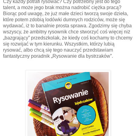
Czy każdy potrafi rysować? Czy potrzebny jest do tego
talent, a może jego brak można nadrobić ciężka pracą?
Biorąc pod uwagę, że już małe dzieci tworzą swoje dzieła,
które potem zdobią lodówki dumnych rodziców, może się
wydawać, iż to banalnie prosta sprawa. Zgodzimy się chyba
wszyscy, że ambitny rysownik chce stworzyć coś więcej niż
„bazgrający” przedszkolak, że kiedy coś kochamy to chcemy
się rozwijać w tym kierunku. Wszystkim, którzy lubią
rysować, albo chcą się tego nauczyć przedstawiam
fantastyczny poradnik „Rysowanie dla bystrzaków”.