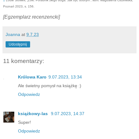
1
Louie Stowell, „Loki. Poradnik złego boga: Jak być dobrym”, tłum. Magdalena Ciszewska,
Poznań 2023, s. 156.
[Egzemplarz recenzencki]
Joanna
at
9.7.23
Udostępnij
11 komentarzy:
Królowa Karo
9.07.2023, 13:34
Ale świetny pomysł na książkę :)
Odpowiedz
książkowy-las
9.07.2023, 14:37
Super!
Odpowiedz