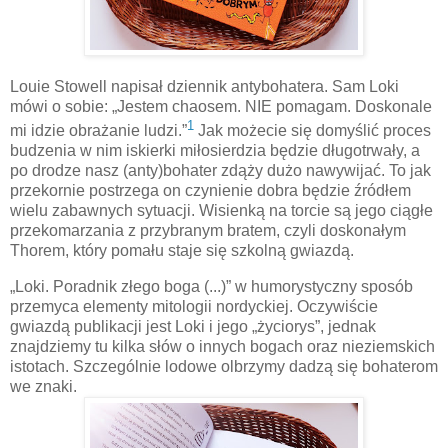
Louie Stowell napisał dziennik antybohatera. Sam Loki
mówi o sobie: „Jestem chaosem. NIE pomagam. Doskonale
1
mi idzie obrażanie ludzi.”
Jak możecie się domyślić proces
budzenia w nim iskierki miłosierdzia będzie długotrwały, a
po drodze nasz (anty)bohater zdąży dużo nawywijać. To jak
przekornie postrzega on czynienie dobra będzie źródłem
wielu zabawnych sytuacji. Wisienką na torcie są jego ciągłe
przekomarzania z przybranym bratem, czyli doskonałym
Thorem, który pomału staje się szkolną gwiazdą.
„Loki. Poradnik złego boga (...)” w humorystyczny sposób
przemyca elementy mitologii nordyckiej. Oczywiście
gwiazdą publikacji jest Loki i jego „życiorys”, jednak
znajdziemy tu kilka słów o innych bogach oraz nieziemskich
istotach. Szczególnie lodowe olbrzymy dadzą się bohaterom
we znaki.