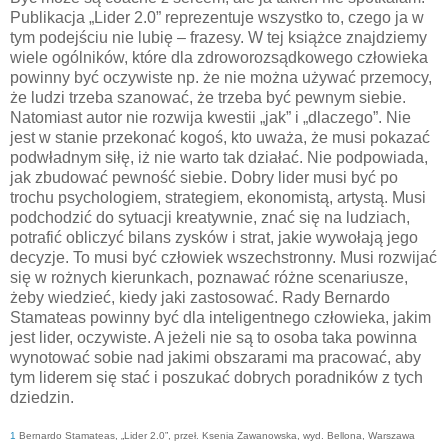
Publikacja „Lider 2.0” reprezentuje wszystko to, czego ja w
tym podejściu nie lubię – frazesy. W tej książce znajdziemy
wiele ogólników, które dla zdroworozsądkowego człowieka
powinny być oczywiste np. że nie można używać przemocy,
że ludzi trzeba szanować, że trzeba być pewnym siebie.
Natomiast autor nie rozwija kwestii „jak” i „dlaczego”. Nie
jest w stanie przekonać kogoś, kto uważa, że musi pokazać
podwładnym siłę, iż nie warto tak działać. Nie podpowiada,
jak zbudować pewność siebie. Dobry lider musi być po
trochu psychologiem, strategiem, ekonomistą, artystą. Musi
podchodzić do sytuacji kreatywnie, znać się na ludziach,
potrafić obliczyć bilans zysków i strat, jakie wywołają jego
decyzje. To musi być człowiek wszechstronny. Musi rozwijać
się w rożnych kierunkach, poznawać różne scenariusze,
żeby wiedzieć, kiedy jaki zastosować. Rady Bernardo
Stamateas powinny być dla inteligentnego człowieka, jakim
jest lider, oczywiste. A jeżeli nie są to osoba taka powinna
wynotować sobie nad jakimi obszarami ma pracować, aby
tym liderem się stać i poszukać dobrych poradników z tych
dziedzin.
1
Bernardo Stamateas, „Lider 2.0”, przeł. Ksenia Zawanowska, wyd. Bellona, Warszawa