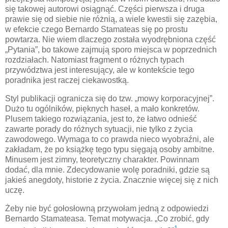
się takowej autorowi osiągnąć. Części pierwsza i druga
prawie się od siebie nie różnią, a wiele kwestii się zazębia,
w efekcie czego Bernardo Stamateas się po prostu
powtarza. Nie wiem dlaczego została wyodrębniona część
„Pytania”, bo takowe zajmują sporo miejsca w poprzednich
rozdziałach. Natomiast fragment o różnych typach
przywództwa jest interesujący, ale w kontekście tego
poradnika jest raczej ciekawostką.
Styl publikacji ogranicza się do tzw. „mowy korporacyjnej”.
Dużo tu ogólników, pięknych haseł, a mało konkretów.
Plusem takiego rozwiązania, jest to, że łatwo odnieść
zawarte porady do różnych sytuacji, nie tylko z życia
zawodowego. Wymaga to co prawda nieco wyobraźni, ale
zakładam, że po książkę tego typu sięgają osoby ambitne.
Minusem jest zimny, teoretyczny charakter. Powinnam
dodać, dla mnie. Zdecydowanie wolę poradniki, gdzie są
jakieś anegdoty, historie z życia. Znacznie więcej się z nich
uczę.
Żeby nie być gołosłowną przywołam jedną z odpowiedzi
Bernardo Stamateasa. Temat motywacja. „Co zrobić, gdy