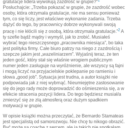
1
gratulacje lidera wywołują zazdrość w grupie?”
Posłuchajcie: „Trzeba pokazać w grupie, że zazdrość wobec
osoby, która otrzymała gratulacje, nie ma sensu ponieważ
tym, co się liczy, jest właściwe wykonanie zadania. Trzeba
dążyć do tego, by pracownicy dobrze wykonywali swoją
2
pracę i nie kłócili się z osobą, która otrzymała gratulacje.”
A
ty szefie bądź mądry i wymyśl, jak to zrobić. Musiałeś
wybrać tego nieszczęsnego „pracownika miesiąca”, bo taka
jest polityka firmy. Całe biuro patrzy na niego z zazdrością i
szepcze jakim jest „wazeliniarzem”. Wyjaśnij teraz, że ten
jeden gość, który stał się właśnie wrogiem publicznym
numer jeden zasługuje na wyróżnienie, ale wszyscy są fajni
i mogą liczyć na przyjacielskie poklepanie po ramieniu i
słowa „good job”. Sytuacja jest trudna, a autor książki nie
podpowiada jak z niej wybrnąć. Nieumiejętne zastosowanie
się do jego rady może doprowadzić do ośmieszenia się, a w
efekcie stracenia pozycji lidera. Do tego będziesz musiał/a
zmierzyć się ze złą atmosferą oraz dużym spadkiem
motywacji w grupie.
W opisie książki można przeczytać, że Bernardo Stamateas
jest specjalistą od samorozwoju. Nie chcę tu nikogo obrazić.
Być może są coache z sercem, ale ja takich nie spotkałam.