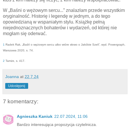
W „Baśni o wężowym sercu...” znalazłam przede wszystkim
oryginalność. Historię i legendę w jednym, a do tego
opowiedzianą w wspaniałym stylu. Książkę pełną
niejednoznacznych bohaterów i wydarzeń, od której nie
mogłam się oderwać.
1
Radek Rak, „Baśń o wężowym sercu albo wtóre słowo o Jakóbie Szeli”, wyd. Powergraph,
Warszawa 2020, s. 74.
2
Tamże, s. 417.
Joanna
at
22.7.24
Udostępnij
7 komentarzy:
Agnieszka Kaniuk
22.07.2024, 11:06
Bardzo interesująca propozycja czytelnicza.