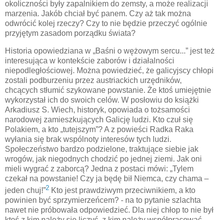
okoliczności były zapalnikiem do zemsty, a może realizacji
marzenia. Jakób chciał być panem. Czy aż tak można
odwrócić kolej rzeczy? Czy to nie będzie przeczyć ogólnie
przyjętym zasadom porządku świata?
Historia opowiedziana w „Baśni o wężowym sercu...” jest też
interesująca w kontekście zaborów i działalności
niepodległościowej. Można powiedzieć, że galicyjscy chłopi
zostali podburzeniu przez austriackich urzędników,
chcących stłumić szykowane powstanie. Że ktoś umiejętnie
wykorzystał ich do swoich celów. W posłowiu do książki
Arkadiusz S. Wiech, historyk, opowiada o tożsamości
narodowej zamieszkujących Galicję ludzi. Kto czuł się
Polakiem, a kto „tutejszym”? A z powieści Radka Raka
wyłania się brak wspólnoty interesów tych ludzi.
Społeczeństwo bardzo podzielone, traktujące siebie jak
wrogów, jak niegodnych chodzić po jednej ziemi. Jak oni
mieli wygrać z zaborcą? Jedna z postaci mówi: „Tylem
czekał na powstanie! Czy ja będę bił Niemca, czy chama –
2
jeden chuj!”
Kto jest prawdziwym przeciwnikiem, a kto
powinien być sprzymierzeńcem? - na to pytanie szlachta
nawet nie próbowała odpowiedzieć. Dla niej chłop to nie był
ktoś z kim należy się liczyć, z kim należy współpracować.