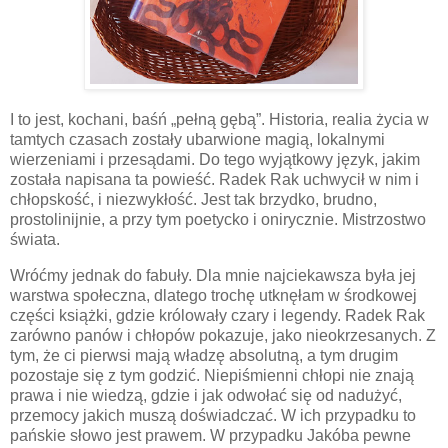
I to jest, kochani, baśń „pełną gębą”. Historia, realia życia w
tamtych czasach zostały ubarwione magią, lokalnymi
wierzeniami i przesądami. Do tego wyjątkowy język, jakim
została napisana ta powieść. Radek Rak uchwycił w nim i
chłopskość, i niezwykłość. Jest tak brzydko, brudno,
prostolinijnie, a przy tym poetycko i onirycznie. Mistrzostwo
świata.
Wróćmy jednak do fabuły. Dla mnie najciekawsza była jej
warstwa społeczna, dlatego trochę utknęłam w środkowej
części książki, gdzie królowały czary i legendy. Radek Rak
zarówno panów i chłopów pokazuje, jako nieokrzesanych. Z
tym, że ci pierwsi mają władzę absolutną, a tym drugim
pozostaje się z tym godzić. Niepiśmienni chłopi nie znają
prawa i nie wiedzą, gdzie i jak odwołać się od nadużyć,
przemocy jakich muszą doświadczać. W ich przypadku to
pańskie słowo jest prawem. W przypadku Jakóba pewne