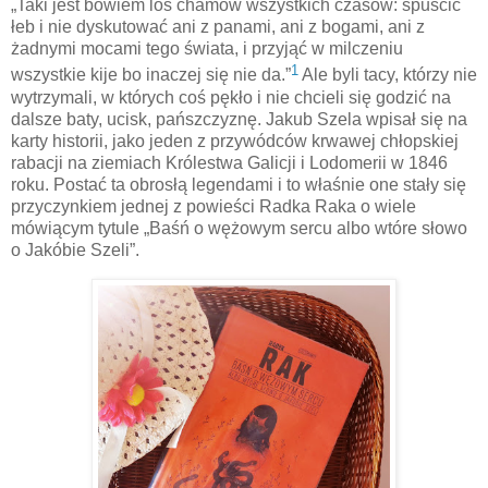
„Taki jest bowiem los chamów wszystkich czasów: spuścić
łeb i nie dyskutować ani z panami, ani z bogami, ani z
żadnymi mocami tego świata, i przyjąć w milczeniu
1
wszystkie kije bo inaczej się nie da.”
Ale byli tacy, którzy nie
wytrzymali, w których coś pękło i nie chcieli się godzić na
dalsze baty, ucisk, pańszczyznę. Jakub Szela wpisał się na
karty historii, jako jeden z przywódców krwawej chłopskiej
rabacji na ziemiach Królestwa Galicji i Lodomerii w 1846
roku. Postać ta obrosłą legendami i to właśnie one stały się
przyczynkiem jednej z powieści Radka Raka o wiele
mówiącym tytule „Baśń o wężowym sercu albo wtóre słowo
o Jakóbie Szeli”.