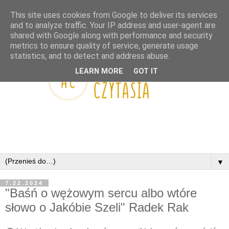
This site uses cookies from Google to deliver its services
and to analyze traffic. Your IP address and user-agent are
shared with Google along with performance and security
metrics to ensure quality of service, generate usage
statistics, and to detect and address abuse.
LEARN MORE
GOT IT
▼
7.22.2024
"Baśń o wężowym sercu albo wtóre
słowo o Jakóbie Szeli" Radek Rak