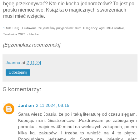
będę przekonywać? Kto nie kocha jednorożców? To jest po
prostu niemożliwe. Książka o magicznych stworzeniach
musi mieć wzięcie.
1
Mila Berg, „Cudownie, że jesteśmy przyjaciółmi”, tłum. DTagency, wyd. MD-Creative,
Trzebnica 2024, okładka.
[Egzemplarz recenzencki]
Joanna
at
2.11.24
Udostępnij
5 komentarzy:
Jardian
2.11.2024, 08:15
Sama wiesz Joasiu, że po i taką literaturę od czasu sięgam.
Kupując m.in. Siostrzeńcowi .Pozdrawiam po zabieganym
poranku - najpierw 40 minut na wiekszych zakupach, potem
kilka kg. zakupów. I trzeba to wnieść na 4 te piętro.
Popołudniem jedziemy do Siostry na imieniny, więc