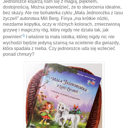
Jednorożce kojarzą nam się z magią, pięknem,
dostojnością. Można powiedzieć, że to stworzenia idealne,
bez skazy. Ale nie bohaterka cyklu „Mała Jednorożka z lasu
życzeń” autorstwa Mili Berg. Finya „ma krótkie nóżki,
niezdarne kopytka, oczy w różnych kolorach, zmierzwioną
grzywę i magiczny róg, który nigdy nie działa tak, jak
1
powinien”
I właśnie ta mała istotka, której nigdy nic nie
wychodzi będzie jedyną szansą na ocielenie dla gwiazdy,
która spadała z nieba. Czy jednorożce uda się wzlecieć
ponad chmury?