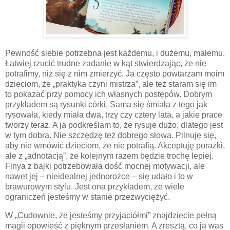
Pewność siebie potrzebna jest każdemu, i dużemu, małemu.
Łatwiej rzucić trudne zadanie w kąt stwierdzając, że nie
potrafimy, niż się z nim zmierzyć. Ja często powtarzam moim
dzieciom, że „praktyka czyni mistrza”, ale też staram się im
to pokazać przy pomocy ich własnych postępów. Dobrym
przykładem są rysunki córki. Sama się śmiała z tego jak
rysowała, kiedy miała dwa, trzy czy cztery lata, a jakie prace
tworzy teraz. A ja podkreślam to, że rysuje dużo, dlatego jest
w tym dobra. Nie szczędzę też dobrego słowa. Pilnuję się,
aby nie wmówić dzieciom, że nie potrafią. Akceptuję porażki,
ale z „adnotacją”, że kolejnym razem będzie trochę lepiej.
Finya z bajki potrzebowała dość mocnej motywacji, ale
nawet jej – nieidealnej jednorożce – się udało i to w
brawurowym stylu. Jest ona przykładem, że wiele
ograniczeń jesteśmy w stanie przezwyciężyć.
W „Cudownie, że jesteśmy przyjaciółmi” znajdziecie pełną
magii opowieść z pięknym przesłaniem. A zresztą, co ja was