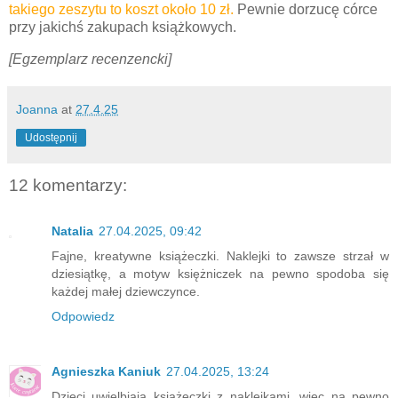
takiego zeszytu to koszt około 10 zł.
Pewnie dorzucę córce
przy jakichś zakupach książkowych.
[Egzemplarz recenzencki]
Joanna
at
27.4.25
Udostępnij
12 komentarzy:
Natalia
27.04.2025, 09:42
Fajne, kreatywne książeczki. Naklejki to zawsze strzał w
dziesiątkę, a motyw księżniczek na pewno spodoba się
każdej małej dziewczynce.
Odpowiedz
Agnieszka Kaniuk
27.04.2025, 13:24
Dzieci uwielbiają książeczki z naklejkami, więc na pewno