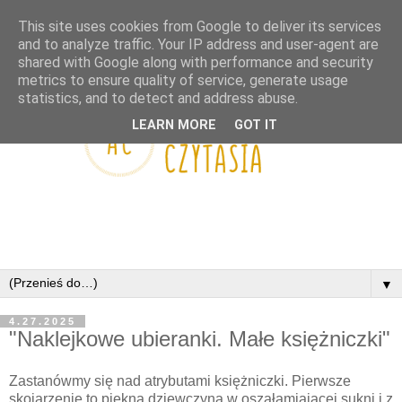
This site uses cookies from Google to deliver its services
and to analyze traffic. Your IP address and user-agent are
shared with Google along with performance and security
metrics to ensure quality of service, generate usage
statistics, and to detect and address abuse.
LEARN MORE
GOT IT
▼
4.27.2025
"Naklejkowe ubieranki. Małe księżniczki"
Zastanówmy się nad atrybutami księżniczki. Pierwsze
skojarzenie to piękna dziewczyna w oszałamiającej sukni i z