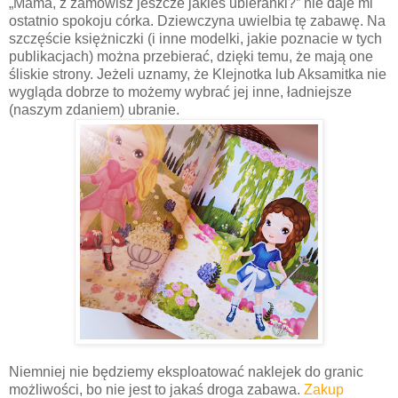
„Mama, z zamówisz jeszcze jakieś ubieranki?” nie daje mi
ostatnio spokoju córka. Dziewczyna uwielbia tę zabawę. Na
szczęście księżniczki (i inne modelki, jakie poznacie w tych
publikacjach) można przebierać, dzięki temu, że mają one
śliskie strony. Jeżeli uznamy, że Klejnotka lub Aksamitka nie
wygląda dobrze to możemy wybrać jej inne, ładniejsze
(naszym zdaniem) ubranie.
Niemniej nie będziemy eksploatować naklejek do granic
możliwości, bo nie jest to jakaś droga zabawa.
Zakup