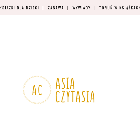
KSIĄŻKI DLA DZIECI
ZABAWA
WYWIADY
TORUŃ W KSIĄŻKAC