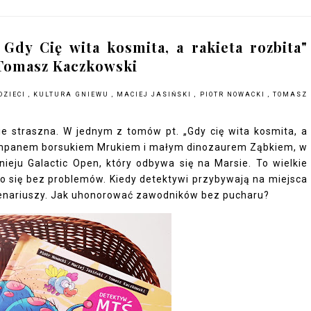
Gdy Cię wita kosmita, a rakieta rozbita"
, Tomasz Kaczkowski
DZIECI
,
KULTURA GNIEWU
,
MACIEJ JASIŃSKI
,
PIOTR NOWACKI
,
TOMASZ
e straszna. W jednym z tomów pt. „Gdy cię wita kosmita, a
kompanem borsukiem Mrukiem i małym dinozaurem Ząbkiem, w
ieju Galactic Open, który odbywa się na Marsie. To wielkie
ło się bez problemów. Kiedy detektywi przybywają na miejsca
scenariuszy. Jak uhonorować zawodników bez pucharu?