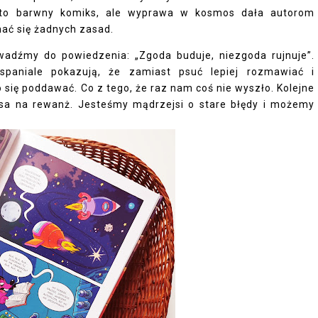
” to barwny komiks, ale wyprawa w kosmos dała autorom
mać się żadnych zasad.
wadźmy do powiedzenia: „Zgoda buduje, niezgoda rujnuje”.
spaniale pokazują, że zamiast psuć lepiej rozmawiać i
 się poddawać. Co z tego, że raz nam coś nie wyszło. Kolejne
nsa na rewanż. Jesteśmy mądrzejsi o stare błędy i możemy