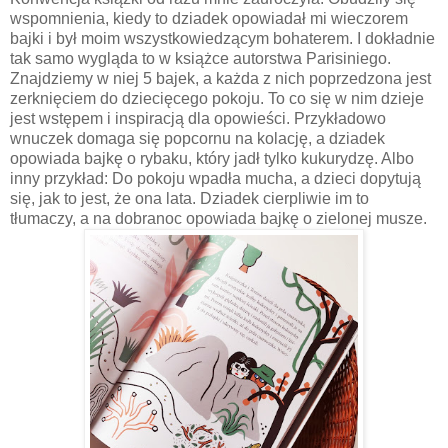
wspomnienia, kiedy to dziadek opowiadał mi wieczorem
bajki i był moim wszystkowiedzącym bohaterem. I dokładnie
tak samo wygląda to w książce autorstwa Parisiniego.
Znajdziemy w niej 5 bajek, a każda z nich poprzedzona jest
zerknięciem do dziecięcego pokoju. To co się w nim dzieje
jest wstępem i inspiracją dla opowieści. Przykładowo
wnuczek domaga się popcornu na kolację, a dziadek
opowiada bajkę o rybaku, który jadł tylko kukurydzę. Albo
inny przykład: Do pokoju wpadła mucha, a dzieci dopytują
się, jak to jest, że ona lata. Dziadek cierpliwie im to
tłumaczy, a na dobranoc opowiada bajkę o zielonej musze.