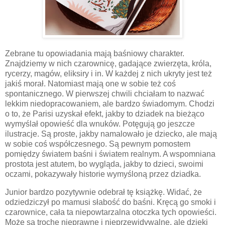
Zebrane tu opowiadania mają baśniowy charakter.
Znajdziemy w nich czarownicę, gadające zwierzęta, króla,
rycerzy, magów, eliksiry i in. W każdej z nich ukryty jest też
jakiś morał. Natomiast mają one w sobie też coś
spontanicznego. W pierwszej chwili chciałam to nazwać
lekkim niedopracowaniem, ale bardzo świadomym. Chodzi
o to, że Parisi uzyskał efekt, jakby to dziadek na bieżąco
wymyślał opowieść dla wnuków. Potęgują go jeszcze
ilustracje. Są proste, jakby namalowało je dziecko, ale mają
w sobie coś współczesnego. Są pewnym pomostem
pomiędzy światem baśni i światem realnym. A wspomniana
prostota jest atutem, bo wygląda, jakby to dzieci, swoimi
oczami, pokazywały historie wymyśloną przez dziadka.
Junior bardzo pozytywnie odebrał tę książkę. Widać, że
odziedziczył po mamusi słabość do baśni. Kręcą go smoki i
czarownice, cała ta niepowtarzalna otoczka tych opowieści.
Może są trochę nieprawne i nieprzewidywalne, ale dzięki