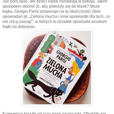
Już pora spać, ale dzieci nadal rozrabiają w pokoju. Jakim
sposobem skłonić je, aby położyły się do łóżek? Może
bajka. Giorgio Parisi proponuje na tę okoliczność zbiór
opowiadań pt. „Zielona mucha i inne opowiastki dla tych, co
nie chcą zasnąć”, w których to dziadek opowiada wnukom
bajki na dobranoc.
Konwencja książki od razu mnie zauroczyła. Obudziły się