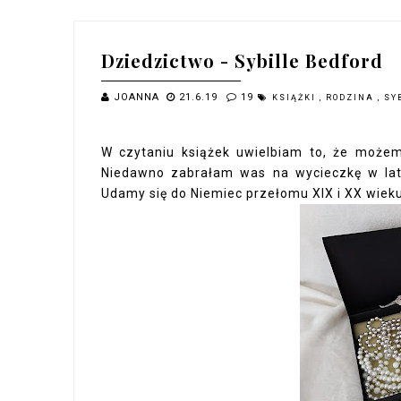
Dziedzictwo - Sybille Bedford
JOANNA
21.6.19
19
KSIĄŻKI
,
RODZINA
,
SY
W czytaniu książek uwielbiam to, że możem
Niedawno zabrałam was na
wycieczkę w la
Udamy się do Niemiec przełomu XIX i XX wieku