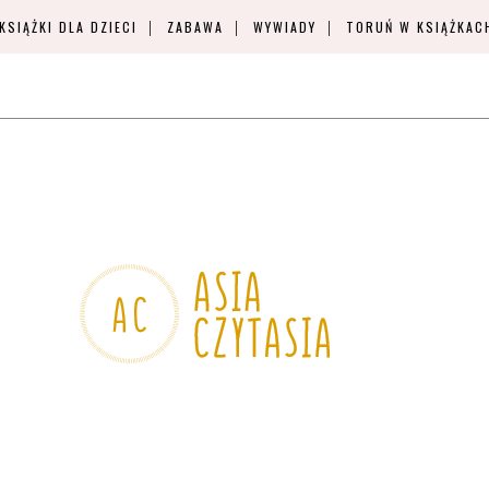
KSIĄŻKI DLA DZIECI
ZABAWA
WYWIADY
TORUŃ W KSIĄŻKAC