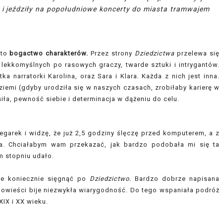
ć i jeździły na popołudniowe koncerty do miasta tramwajem
 to
bogactwo charakterów.
Przez strony
Dziedzictwa
przelewa się
lekkomyślnych po rasowych graczy, twarde sztuki i intrygantów.
 narratorki Karolina, oraz Sara i Klara. Każda z nich jest inna.
iemi (gdyby urodziła się w naszych czasach, zrobiłaby karierę w
 siła, pewność siebie i determinacja w dążeniu do celu.
zegarek i widzę, że już 2,5 godziny ślęczę przed komputerem, a z
a. Chciałabym wam przekazać, jak bardzo podobała mi się ta
m stopniu udało.
cie koniecznie sięgnąć po
Dziedzictwo.
Bardzo dobrze napisana
on powieści bije niezwykła wiarygodność. Do tego wspaniała podróż
XIX i XX wieku.