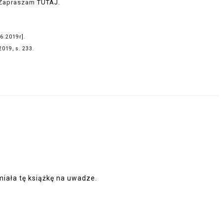
. Zapraszam
TUTAJ
.
06.2019r].
2019, s. 233.
miała tę książkę na uwadze.