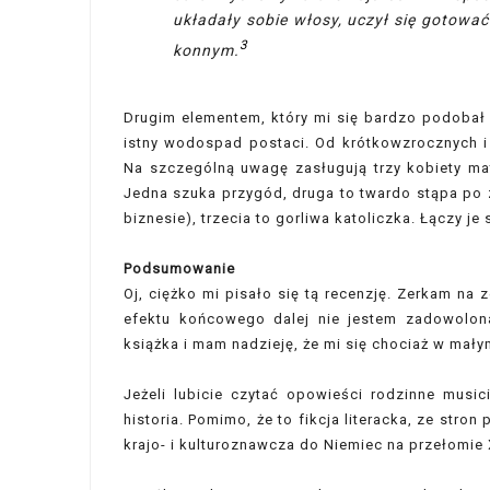
układały sobie włosy, uczył się gotowa
3
konnym.
Drugim elementem, który mi się bardzo podobał
istny wodospad postaci. Od krótkowzrocznych i 
Na szczególną uwagę zasługują trzy kobiety matka
Jedna szuka przygód, druga to twardo stąpa po z
biznesie), trzecia to gorliwa katoliczka. Łączy je
Podsumowanie
Oj, ciężko mi pisało się tą recenzję. Zerkam na 
efektu końcowego dalej nie jestem zadowolon
książka i mam nadzieję, że mi się chociaż w mały
Jeżeli lubicie czytać opowieści rodzinne musi
historia. Pomimo, że to fikcja literacka, ze str
krajo- i kulturoznawcza do Niemiec na przełomie 