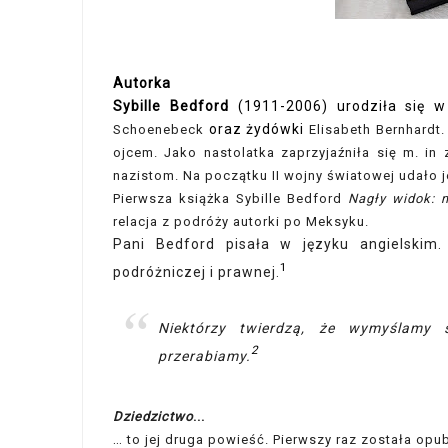
Autorka
Sybille Bedford
(1911-2006) urodziła się w
oraz żydówki
Schoenebeck
Elisabeth Bernhardt.
ojcem. Jako nastolatka zaprzyjaźniła się m. in
nazistom. Na początku II wojny światowej udało 
Pierwsza książka Sybille Bedford
Nagły widok: 
relacja z podróży autorki po Meksyku.
Pani Bedford pisała w języku angielskim.
1
podróżniczej i prawnej.
Niektórzy twierdzą, że wymyślamy 
2
przerabiamy.
Dziedzictwo
...
…
to jej druga powieść. Pierwszy raz została opu