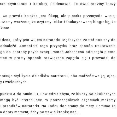
az arystokraci i katolicy, Feldenowie. Te dwie rodziny łączy
 Co prawda książka jest fikcją, ale pisarka przemyciła w niej
cy. Mamy wrażenie, że czytamy lekko fabularyzowaną biografię, że
zinie.
ena, który jest wujem narratorki. Mężczyzna został posłany do
 odnaleźć. Atmosfera tego przybytku oraz sposób traktowania
go do choroby psychicznej. Postać Johannesa odcisnęła piętno
ostać w prosty sposób rozwiązana zapętla się i prowadzi do
pisuje styl życia dziadków narratorki, oba małżeństwa jej ojca,
 i wiele innych.
d punktu A do punktu B. Powiedziałabym, że kluczy po okolicznych
re mogą być interesujące. W poszczególnych częściach możemy
mi przodków narratorki. Na końcu docieramy do mety. Pomimo że
ra dobry moment, żeby postawić kropkę nad I.