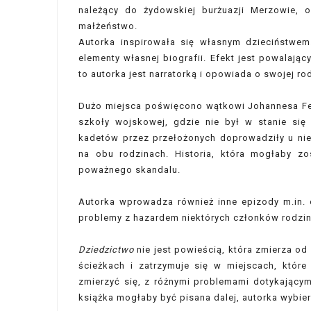
należący do żydowskiej burżuazji Merzowie, or
małżeństwo.
Autorka inspirowała się własnym dzieciństwem.
elementy własnej biografii. Efekt jest powalają
to autorka jest narratorką i opowiada o swojej rod
Dużo miejsca poświęcono wątkowi Johannesa Feld
szkoły wojskowej, gdzie nie był w stanie się
kadetów przez przełożonych doprowadziły u nie
na obu rodzinach. Historia, która mogłaby z
poważnego skandalu.
Autorka wprowadza również inne epizody m.in. o
problemy z hazardem niektórych członków rodziny
Dziedzictwo
nie jest powieścią, która zmierza o
ścieżkach i zatrzymuje się w miejscach, któ
zmierzyć się, z różnymi problemami dotykający
książka mogłaby być pisana dalej, autorka wybie