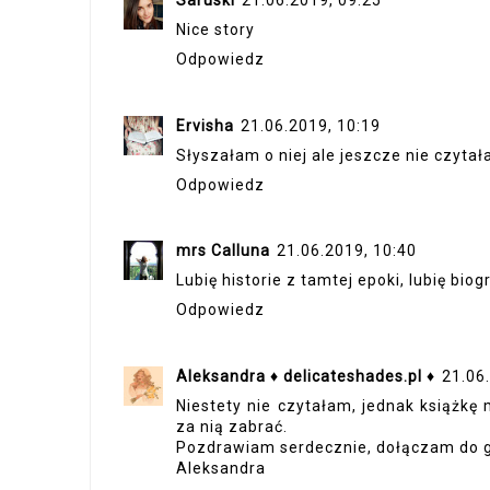
Saruski
21.06.2019, 09:25
Nice story
Odpowiedz
Ervisha
21.06.2019, 10:19
Słyszałam o niej ale jeszcze nie czytał
Odpowiedz
mrs Calluna
21.06.2019, 10:40
Lubię historie z tamtej epoki, lubię biog
Odpowiedz
Aleksandra ♦ delicateshades.pl ♦
21.06
Niestety nie czytałam, jednak książkę 
za nią zabrać.
Pozdrawiam serdecznie, dołączam do g
Aleksandra