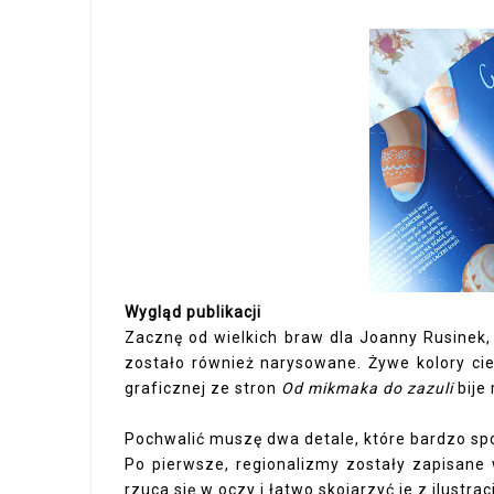
Wygląd publikacji
Zacznę od wielkich braw dla Joanny Rusinek, k
zostało również narysowane. Żywe kolory cies
graficznej ze stron
Od mikmaka do zazuli
bije 
Pochwalić muszę dwa detale, które bardzo spo
Po pierwsze, regionalizmy zostały zapisane
rzuca się w oczy i łatwo skojarzyć je z ilustrac