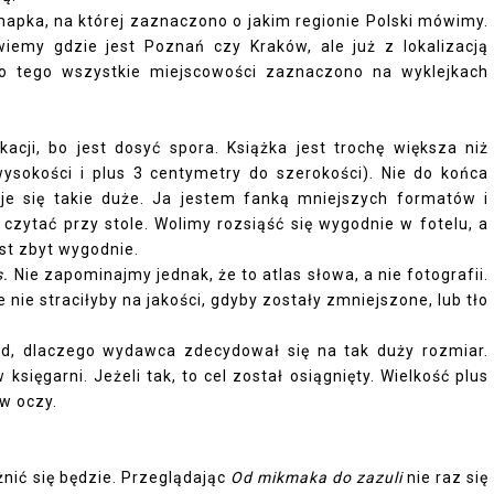
apka, na której zaznaczono o jakim regionie Polski mówimy.
emy gdzie jest Poznań czy Kraków, ale już z lokalizacją
Do tego wszystkie miejscowości zaznaczono na wyklejkach
cji, bo jest dosyć spora. Książka jest trochę większa niż
ysokości i plus 3 centymetry do szerokości). Nie do końca
uje się takie duże. Ja jestem fanką mniejszych formatów i
 czytać przy stole. Wolimy rozsiąść się wygodnie w fotelu, a
est zbyt wygodnie.
s.
Nie zapominajmy jednak, że to atlas słowa, a nie fotografii.
je nie straciłyby na jakości, gdyby zostały zmniejszone, lub tło
d, dlaczego wydawca zdecydował się na tak duży rozmiar.
sięgarni. Jeżeli tak, to cel został osiągnięty. Wielkość plus
 w oczy.
żnić się będzie. Przeglądając
Od mikmaka do zazuli
nie raz się