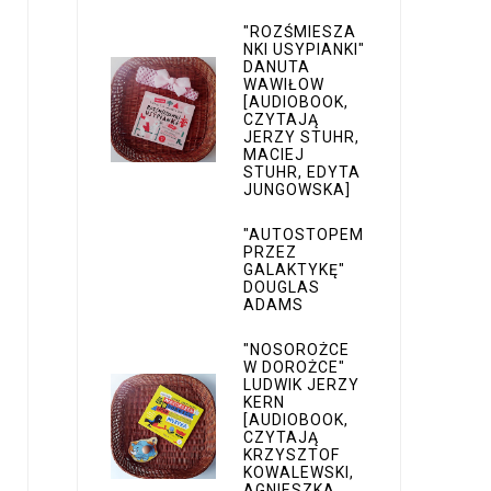
"ROZŚMIESZA
NKI USYPIANKI"
DANUTA
WAWIŁOW
[AUDIOBOOK,
CZYTAJĄ
JERZY STUHR,
MACIEJ
STUHR, EDYTA
JUNGOWSKA]
"AUTOSTOPEM
PRZEZ
GALAKTYKĘ"
DOUGLAS
ADAMS
"NOSOROŻCE
W DOROŻCE"
LUDWIK JERZY
KERN
[AUDIOBOOK,
CZYTAJĄ
KRZYSZTOF
KOWALEWSKI,
AGNIESZKA