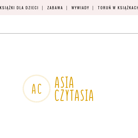
KSIĄŻKI DLA DZIECI
ZABAWA
WYWIADY
TORUŃ W KSIĄŻKAC