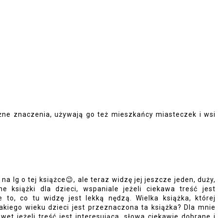
różne znaczenia, używają go też mieszkańcy miasteczek i wsi
 Ig o tej książce😉, ale teraz widzę jej jeszcze jeden, duży,
 książki dla dzieci, wspaniale jeżeli ciekawa treść jest
e to, co tu widzę jest lekką nędzą. Wielka książka, której
a jakiego wieku dzieci jest przeznaczona ta książka? Dla mnie
et jeżeli treść jest interesująca, słowa ciekawie dobrane i