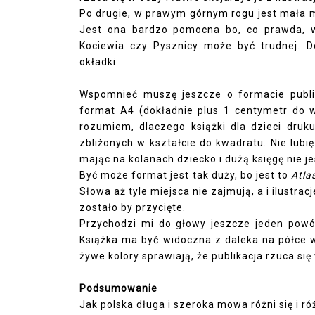
Po drugie, w prawym górnym rogu jest mała m
Jest ona bardzo pomocna bo, co prawda, wi
Kociewia czy Pysznicy może być trudnej. 
okładki.
Wspomnieć muszę jeszcze o formacie publika
format A4 (dokładnie plus 1 centymetr do w
rozumiem, dlaczego książki dla dzieci druk
zbliżonych w kształcie do kwadratu. Nie lubię
mając na kolanach dziecko i dużą księgę nie j
Być może format jest tak duży, bo jest to
Atla
Słowa aż tyle miejsca nie zajmują, a i ilustrac
zostało by przycięte.
Przychodzi mi do głowy jeszcze jeden powó
Książka ma być widoczna z daleka na półce w k
żywe kolory sprawiają, że publikacja rzuca się
Podsumowanie
Jak polska długa i szeroka mowa różni się i ró