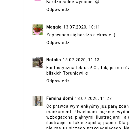
Bardzo ładne wydanie. 😊
Odpowiedz
Meggie
13.07.2020, 10:11
Zapowiada się bardzo ciekawie :)
Odpowiedz
Natalia
13.07.2020, 11:13
Fantastyczna lektura! Oj, tak, jo ma 
bliskich Toruniowi ☺
Odpowiedz
Femina domi
13.07.2020, 11:27
Co prawda wymieniłyśmy już parę zdań na
mankament. Uwielbiam pięknie wydane
wzbogacona pięknymi ilustracjami, al
ilustracje to takie zapchaj-papier. Dl
nie ma tu niczego przyciągającego. Naw