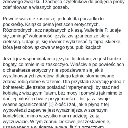
zdrowego związku. I zachęca czytelników do podjęcia próby
zdefiniowania własnych potrzeb.
Pewnie was nie zaskoczę, jednak dla porządku to
podkreślę. Książka pełna jest scen erotycznych.
Różnorodnych, acz napisanych z klasą. Vallerinie P. udaje
się „ominąć” wulgarność języka związanego ze sferą
cielesną. Udaje jej się również wykrzesać tą fajną iskierkę,
która jest obowiązkowa w tego typu publikacjach.
Jeżeli już wspominałam o języku, to dodam, że jest bardzo
bogaty, co mnie miło zaskoczyło. Właściwie po powieściach
o charakterze erotyczny nie spodziewam się jakiś
wyrafinowanych zwrotów, dlatego ładnie sformułowane
zdania robią dobre wrażenie. Dla przykładu zacytuję jedną z
bohaterek: „Ile trzeba posiadać impertynencji, by stać nad
kobietą z wiszącym fiutem, bez mocy i pomysłu jak mimo to
dać jej miłość i chwilę przyjemności, i bić ją za swoje
własne ograniczenia!” [
1
] Złość i żal, jakie płyną z tej
wypowiedzi zapewne jest wyraźniejsza w szerszym
kontekście, mimo wszystko mam nadzieję, że ją
wyczuwacie. W tym zdaniu ciekawe jest zestawienie,
uznawanego a wulgarne, słowa „fiut” z grzecznym