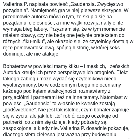
Vallerina P. napisała powieść „Gaudensia. Zwycięstwo
pożądania”. Namiętność gra w niej pierwsze skrzypce. W
przedmowie autorka mówi o tym, że skupia się na
pożądaniu, cielesności, a inne wątki rozwija na tyle, ile
wymaga bieg fabuły. Przyznam się, że w tym momencie
miałam obawy, czy nie będą one jedynie pretekstem do
różnych „fiku-miku”, ale okazało się, że czytelnicy dostają w
ręce pełnowartościową, spójną historię, w której seks
dominuje, ale nie atakuje.
Bohaterów w powieści mamy kilku – i męskich, i żeńskich.
Autorka kreuje ich przez perspektywę ich pragnień. Efekt
takiego zabiegu może wydać się czytelnikowi nieco
wyolbrzymiony, bo w codziennym biegu nie oceniamy
każdego pod kątem atrakcyjności, rozmawiamy z
przyjaciółmi i partnerami też na inne tematy. Natomiast w
powieści „Gaudensia” to właśnie te kwestie zostają
„podświetlone”. Nie jest tak istotne, czym bohater zajmuje
się w życiu, ale jak lubi „to” robić, czego oczekuje od
partnerki, co z nim się dzieje, kiedy potrzeby są
zaspokojone, a kiedy nie. Vallerina P. dosadnie pokazuje,
dlaczego sfera cielesna jest ważna przy budowaniu