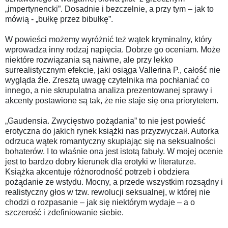
„impertynencki”. Dosadnie i bezczelnie, a przy tym – jak to
mówią - „bułkę przez bibułkę”.
W powieści możemy wyróżnić też wątek kryminalny, który
wprowadza inny rodzaj napięcia. Dobrze go oceniam. Może
niektóre rozwiązania są naiwne, ale przy lekko
surrealistycznym efekcie, jaki osiąga Vallerina P., całość nie
wygląda źle. Zresztą uwagę czytelnika ma pochłaniać co
innego, a nie skrupulatna analiza prezentowanej sprawy i
akcenty postawione są tak, że nie staje się ona priorytetem.
„Gaudensia. Zwycięstwo pożądania” to nie jest powieść
erotyczna do jakich rynek książki nas przyzwyczaił. Autorka
odrzuca wątek romantyczny skupiając się na seksualności
bohaterów. I to właśnie ona jest istotą fabuły. W mojej ocenie
jest to bardzo dobry kierunek dla erotyki w literaturze.
Książka akcentuje różnorodność potrzeb i obdziera
pożądanie ze wstydu. Mocny, a przede wszystkim rozsądny i
realistyczny głos w tzw. rewolucji seksualnej, w której nie
chodzi o rozpasanie – jak się niektórym wydaje – a o
szczerość i zdefiniowanie siebie.