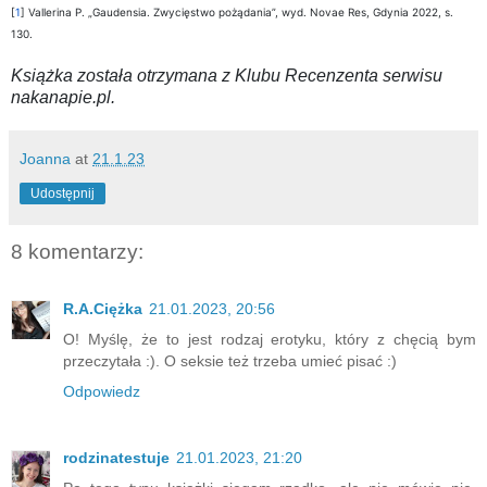
[
1
] Vallerina P. „Gaudensia. Zwycięstwo pożądania”, wyd. Novae Res, Gdynia 2022, s.
130.
Książka została otrzymana z Klubu Recenzenta serwisu
nakanapie.pl.
Joanna
at
21.1.23
Udostępnij
8 komentarzy:
R.A.Ciężka
21.01.2023, 20:56
O! Myślę, że to jest rodzaj erotyku, który z chęcią bym
przeczytała :). O seksie też trzeba umieć pisać :)
Odpowiedz
rodzinatestuje
21.01.2023, 21:20