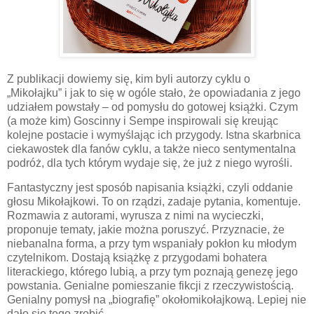
Z publikacji dowiemy się, kim byli autorzy cyklu o
„Mikołajku” i jak to się w ogóle stało, że opowiadania z jego
udziałem powstały – od pomysłu do gotowej książki. Czym
(a może kim) Goscinny i Sempe inspirowali się kreując
kolejne postacie i wymyślając ich przygody. Istna skarbnica
ciekawostek dla fanów cyklu, a także nieco sentymentalna
podróż, dla tych którym wydaje się, że już z niego wyrośli.
Fantastyczny jest sposób napisania książki, czyli oddanie
głosu Mikołajkowi. To on rządzi, zadaje pytania, komentuje.
Rozmawia z autorami, wyrusza z nimi na wycieczki,
proponuje tematy, jakie można poruszyć. Przyznacie, że
niebanalna forma, a przy tym wspaniały pokłon ku młodym
czytelnikom. Dostają książkę z przygodami bohatera
literackiego, którego lubią, a przy tym poznają genezę jego
powstania. Genialne pomieszanie fikcji z rzeczywistością.
Genialny pomysł na „biografię” okołomikołajkową. Lepiej nie
dało się tego zrobić.