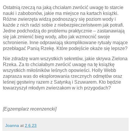
Ostatnią rzeczą na jaką chciałam zwrócić uwagę to starcie
nauki i zabobonów, jakie ma miejsce na kartach książki.
Różne zwierzęta widzą podnoszący się poziom wody i
każde z nich radzi sobie z niebezpieczeństwem jak potrafi.
Jedne podchodzą do problemu praktycznie – zastanawiają
się jak zmienić bieg wody, albo jak wzmocnić swoje
schronienie. Inne odprawiają skomplikowane rytuały mające
przebłagać Panią Rzekę. Które podejście okaże się lepsze?
Nie zdradzę wam wszystkich sekretów, jakie skrywa Zielona
Rzeka. Za to chciałabym zwrócić uwagę na tę książkę
wszystkich miłośników leśnych opowieści. Holly Webb
zaprasza was do eksplorowania rzecznych odmętów oraz
leśnej gęstwiny razem z Satynką i Szuwarem. Kto będzie
towarzyszył młodym zwierzakom w ich przygodach?
[Egzemplarz recenzencki]
Joanna
at
2.6.23