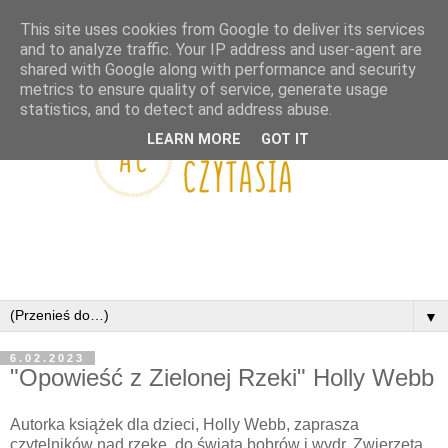
This site uses cookies from Google to deliver its services
and to analyze traffic. Your IP address and user-agent are
shared with Google along with performance and security
metrics to ensure quality of service, generate usage
statistics, and to detect and address abuse.
LEARN MORE
GOT IT
▼
6.02.2023
"Opowieść z Zielonej Rzeki" Holly Webb
Autorka książek dla dzieci, Holly Webb, zaprasza
czytelników nad rzekę, do świata bobrów i wydr. Zwierzęta