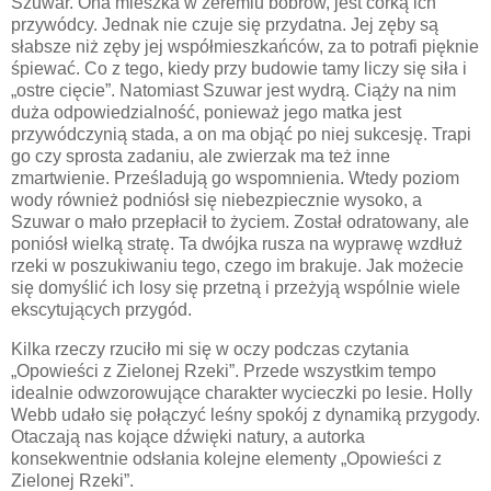
Szuwar. Ona mieszka w żeremiu bobrów, jest córką ich
przywódcy. Jednak nie czuje się przydatna. Jej zęby są
słabsze niż zęby jej współmieszkańców, za to potrafi pięknie
śpiewać. Co z tego, kiedy przy budowie tamy liczy się siła i
„ostre cięcie”. Natomiast Szuwar jest wydrą. Ciąży na nim
duża odpowiedzialność, ponieważ jego matka jest
przywódczynią stada, a on ma objąć po niej sukcesję. Trapi
go czy sprosta zadaniu, ale zwierzak ma też inne
zmartwienie. Prześladują go wspomnienia. Wtedy poziom
wody również podniósł się niebezpiecznie wysoko, a
Szuwar o mało przepłacił to życiem. Został odratowany, ale
poniósł wielką stratę. Ta dwójka rusza na wyprawę wzdłuż
rzeki w poszukiwaniu tego, czego im brakuje. Jak możecie
się domyślić ich losy się przetną i przeżyją wspólnie wiele
ekscytujących przygód.
Kilka rzeczy rzuciło mi się w oczy podczas czytania
„Opowieści z Zielonej Rzeki”. Przede wszystkim tempo
idealnie odwzorowujące charakter wycieczki po lesie. Holly
Webb udało się połączyć leśny spokój z dynamiką przygody.
Otaczają nas kojące dźwięki natury, a autorka
konsekwentnie odsłania kolejne elementy „Opowieści z
Zielonej Rzeki”.