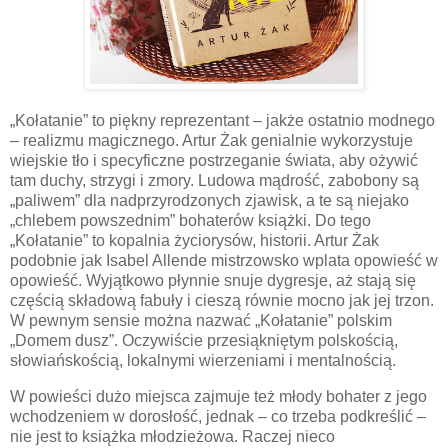
„Kołatanie” to piękny reprezentant – jakże ostatnio modnego
– realizmu magicznego. Artur Żak genialnie wykorzystuje
wiejskie tło i specyficzne postrzeganie świata, aby ożywić
tam duchy, strzygi i zmory. Ludowa mądrość, zabobony są
„paliwem” dla nadprzyrodzonych zjawisk, a te są niejako
„chlebem powszednim” bohaterów książki. Do tego
„Kołatanie” to kopalnia życiorysów, historii. Artur Żak
podobnie jak Isabel Allende mistrzowsko wplata opowieść w
opowieść. Wyjątkowo płynnie snuje dygresje, aż stają się
częścią składową fabuły i cieszą równie mocno jak jej trzon.
W pewnym sensie można nazwać „Kołatanie” polskim
„Domem dusz”. Oczywiście przesiąkniętym polskością,
słowiańskością, lokalnymi wierzeniami i mentalnością.
W powieści dużo miejsca zajmuje też młody bohater z jego
wchodzeniem w dorosłość, jednak – co trzeba podkreślić –
nie jest to książka młodzieżowa. Raczej nieco