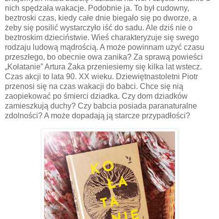
nich spędzała wakacje. Podobnie ja. To był cudowny,
beztroski czas, kiedy całe dnie biegało się po dworze, a
żeby się posilić wystarczyło iść do sadu. Ale dziś nie o
beztroskim dzieciństwie. Wieś charakteryzuje się swego
rodzaju ludową mądrością. A może powinnam użyć czasu
przeszłego, bo obecnie owa zanika? Za sprawą powieści
„Kołatanie” Artura Żaka przeniesiemy się kilka lat wstecz.
Czas akcji to lata 90. XX wieku. Dziewiętnastoletni Piotr
przenosi się na czas wakacji do babci. Chce się nią
zaopiekować po śmierci dziadka. Czy dom dziadków
zamieszkują duchy? Czy babcia posiada paranaturalne
zdolności? A może dopadają ją starcze przypadłości?