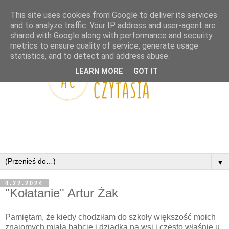
This site uses cookies from Google to deliver its services
and to analyze traffic. Your IP address and user-agent are
shared with Google along with performance and security
metrics to ensure quality of service, generate usage
statistics, and to detect and address abuse.
LEARN MORE
GOT IT
▼
4.22.2024
"Kołatanie" Artur Żak
Pamiętam, że kiedy chodziłam do szkoły większość moich
znajomych miała babcię i dziadka na wsi i często właśnie u