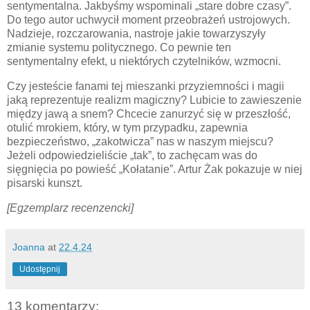
sentymentalna. Jakbyśmy wspominali „stare dobre czasy”.
Do tego autor uchwycił moment przeobrażeń ustrojowych.
Nadzieje, rozczarowania, nastroje jakie towarzyszyły
zmianie systemu politycznego. Co pewnie ten
sentymentalny efekt, u niektórych czytelników, wzmocni.
Czy jesteście fanami tej mieszanki przyziemności i magii
jaką reprezentuje realizm magiczny? Lubicie to zawieszenie
między jawą a snem? Chcecie zanurzyć się w przeszłość,
otulić mrokiem, który, w tym przypadku, zapewnia
bezpieczeństwo, „zakotwicza” nas w naszym miejscu?
Jeżeli odpowiedzieliście „tak”, to zachęcam was do
sięgnięcia po powieść „Kołatanie”. Artur Żak pokazuje w niej
pisarski kunszt.
[Egzemplarz recenzencki]
Joanna
at
22.4.24
Udostępnij
13 komentarzy: