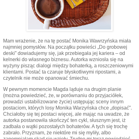
Mam wrażenie, że na tę postać Monika Wawrzyńska miała
najmniej pomysłów. Na początku powieści „Do grobowej
deski” dowiadujemy się, jak przebiegała jej kariera – od
kelnerki do własnego biznesu. Autorka wzniosła się na
wyżyny pisząc dialogi między bohaterką, a roszczeniowymi
klientami. Postać ta czaruje błyskotliwymi ripostami, a
czytelnik nie może opanować śmiechu.
W pewnym momencie Magda ląduje na drugim planie
(można powiedzieć, że, w porównaniu do przyjaciółek,
prowadzi ustabilizowane życie) ustępując sceny innym
postaciom, których losy Monika Warzyńska chce „dopisać”.
Chciałoby się tej postaci więcej, ale mając na uwadze, że
autorka postanowiła skończyć ten cykl, słusznym jest, iż
zadbała o wątki pozostałych bohaterów. A tych się trochę
zabrało. Przyznam, że niektóre mi się myliły, albo
zapomniałam skąd się wzięły. Trudno mi teraz powiedzieć,