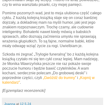
czy to wina warsztatu pisarki, czy mojej pamięci.
Pomimo pozornych wad, jest to moja ulubiona część całego
cyklu. Z każdą kolejną książką staje się on coraz bardziej
dojrzały, a dokładniej mam na myśli humor, jaki jest jego
znakiem rozpoznawczym. Trochę czarny, ale cudownie
inteligentny. Bohaterki nawet kiedy mówią o babskich
sprawach, albo doznają zaćmienia umysłu nie sprawiają
wrażenia głupiutkich. To są fajne, normalne babki, które
miały odwagę wziąć życie za rogi. Uwielbiam je.
Szkoda mi żegnać „Trylogie funeralną” bo z każdą kolejna
książką czytało mi się ten cykl coraz lepiej. Mam nadzieję,
że Monika Wawrzyńska jeszcze nie raz pokaże swoje
poczucie humoru i będzie bawić czytelników. A wam
kochani, serdecznie polecam „Do grobowej deski” i
poprzednie części, czyli
„Gwóźdź do trumny”
i
„Kopnij w
kalendarz”
.
[Egzemplarz recenzencki]
Joanna
at
12.5.24