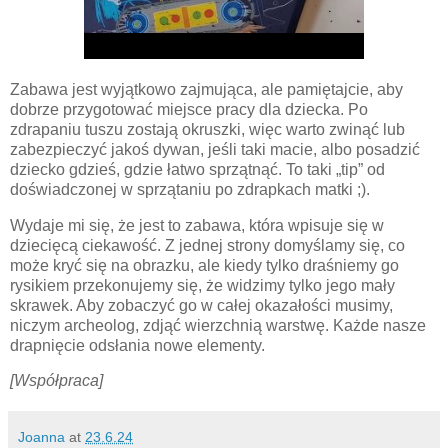
Zabawa jest wyjątkowo zajmująca, ale pamiętajcie, aby
dobrze przygotować miejsce pracy dla dziecka. Po
zdrapaniu tuszu zostają okruszki, więc warto zwinąć lub
zabezpieczyć jakoś dywan, jeśli taki macie, albo posadzić
dziecko gdzieś, gdzie łatwo sprzątnąć. To taki „tip” od
doświadczonej w sprzątaniu po zdrapkach matki ;).
Wydaje mi się, że jest to zabawa, która wpisuje się w
dziecięcą ciekawość. Z jednej strony domyślamy się, co
może kryć się na obrazku, ale kiedy tylko draśniemy go
rysikiem przekonujemy się, że widzimy tylko jego mały
skrawek. Aby zobaczyć go w całej okazałości musimy,
niczym archeolog, zdjąć wierzchnią warstwę. Każde nasze
drapnięcie odsłania nowe elementy.
[Współpraca]
Joanna
at
23.6.24