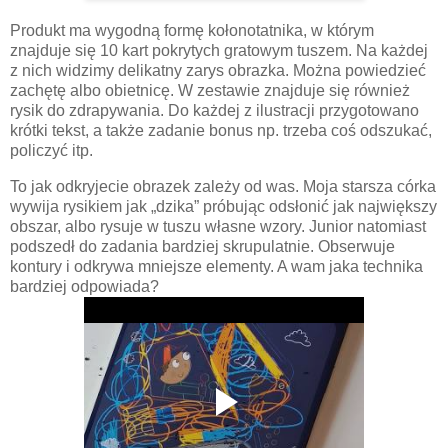
Produkt ma wygodną formę kołonotatnika, w którym
znajduje się 10 kart pokrytych gratowym tuszem. Na każdej
z nich widzimy delikatny zarys obrazka. Można powiedzieć
zachętę albo obietnicę. W zestawie znajduje się również
rysik do zdrapywania. Do każdej z ilustracji przygotowano
krótki tekst, a także zadanie bonus np. trzeba coś odszukać,
policzyć itp.
To jak odkryjecie obrazek zależy od was. Moja starsza córka
wywija rysikiem jak „dzika” próbując odsłonić jak największy
obszar, albo rysuje w tuszu własne wzory. Junior natomiast
podszedł do zadania bardziej skrupulatnie. Obserwuje
kontury i odkrywa mniejsze elementy. A wam jaka technika
bardziej odpowiada?