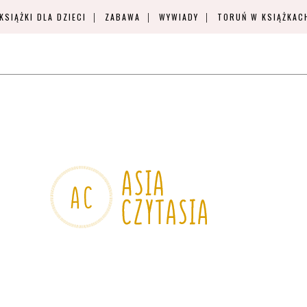
KSIĄŻKI DLA DZIECI
ZABAWA
WYWIADY
TORUŃ W KSIĄŻKAC