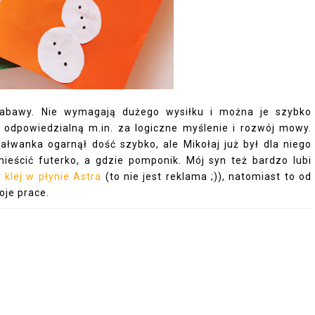
zabawy. Nie wymagają dużego wysiłku i można je szybko
odpowiedzialną m.in. za logiczne myślenie i rozwój mowy.
łwanka ogarnął dość szybko, ale Mikołaj już był dla niego
ieścić futerko, a gdzie pomponik. Mój syn też bardzo lubi
y
klej w płynie Astra
(to nie jest reklama ;)), natomiast to od
oje prace.