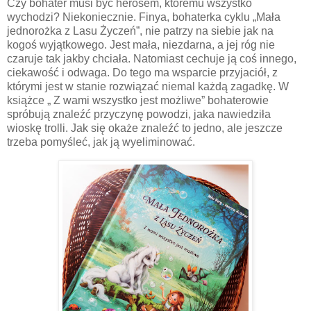
Czy bohater musi być herosem, któremu wszystko
wychodzi? Niekoniecznie. Finya, bohaterka cyklu „Mała
jednorożka z Lasu Życzeń”, nie patrzy na siebie jak na
kogoś wyjątkowego. Jest mała, niezdarna, a jej róg nie
czaruje tak jakby chciała. Natomiast cechuje ją coś innego,
ciekawość i odwaga. Do tego ma wsparcie przyjaciół, z
którymi jest w stanie rozwiązać niemal każdą zagadkę. W
książce „ Z wami wszystko jest możliwe” bohaterowie
spróbują znaleźć przyczynę powodzi, jaka nawiedziła
wioskę trolli. Jak się okaże znaleźć to jedno, ale jeszcze
trzeba pomyśleć, jak ją wyeliminować.