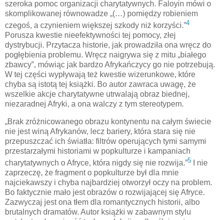
szeroka pomoc organizacji charytatywnych. Faloyin mówi o
skomplikowanej równowadze „(…) pomiędzy robieniem
4
czegoś, a czynieniem większej szkody niż korzyści.”
Porusza kwestie nieefektywności tej pomocy, złej
dystrybucji. Przytacza historie, jak prowadziła ona wręcz do
pogłębienia problemu. Wręcz naigrywa się z mitu „białego
zbawcy”, mówiąc jak bardzo Afrykańczycy go nie potrzebują.
W tej części wypływają też kwestie wizerunkowe, które
chyba są istotą tej książki. Bo autor zawraca uwagę, że
wszelkie akcje charytatywne utrwalają obraz biednej,
niezaradnej Afryki, a ona walczy z tym stereotypem.
„Brak zróżnicowanego obrazu kontynentu na całym świecie
nie jest winą Afrykanów, lecz bariery, która stara się nie
przepuszczać ich światła: filtrów operujących tymi samymi
przestarzałymi historiami w popkulturze i kampaniach
5
charytatywnych o Afryce, która nigdy się nie rozwija.”
I nie
zaprzeczę, że fragment o popkulturze był dla mnie
najciekawszy i chyba najbardziej otworzył oczy na problem.
Bo faktycznie mało jest obrazów o rozwijającej się Afryce.
Zazwyczaj jest ona tłem dla romantycznych historii, albo
brutalnych dramatów. Autor książki w zabawnym stylu