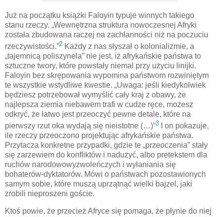
Już na początku książki Faloyin typuje winnych takiego
stanu rzeczy. „Wewnętrzna struktura nowoczesnej Afryki
została zbudowana raczej na zachłanności niż na poczuciu
2
rzeczywistości.”
Każdy z nas słyszał o kolonializmie, a
„tajemnicą poliszynela” nie jest, iż afrykańskie państwa to
sztuczne twory, które powstały niemal przy użyciu linijki.
Faloyin bez skrępowania wypomina państwom rozwiniętym
te wszystkie wstydliwe kwestie. „Uwaga: jeśli kiedykolwiek
będziesz potrzebował wymyślić cały kraj z obawy, że
najlepsza ziemia niebawem trafi w cudze ręce, możesz
odkryć, że łatwo jest przeoczyć pewne detale, które na
3
pierwszy rzut oka wydają się nieistotne (…)”
I on pokazuje,
ile rzeczy przeoczono projektując afrykańskie państwa.
Przytacza konkretne przypadki, gdzie te „przeoczenia” stały
się zarzewiem do konfliktów i nadużyć, albo pretekstem dla
ruchów narodowowyzwoleńczych i wyłaniania się
bohaterów-dyktatorów. Mówi o państwach pozostawionych
samym sobie, które muszą uprzątnąć wielki bajzel, jaki
zrobili nieproszeni goście.
Ktoś powie, że przecież Afryce się pomaga, że płynie do niej