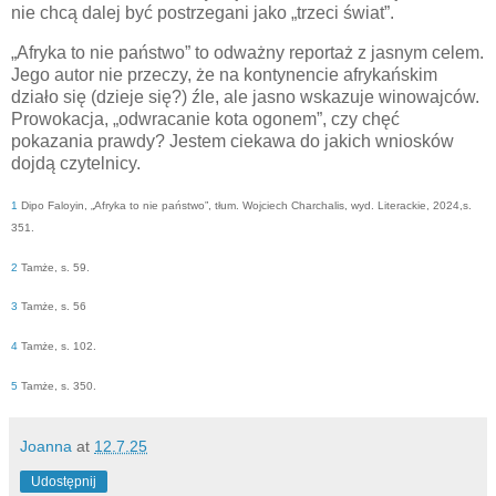
nie chcą dalej być postrzegani jako „trzeci świat”.
„Afryka to nie państwo” to odważny reportaż z jasnym celem.
Jego autor nie przeczy, że na kontynencie afrykańskim
działo się (dzieje się?) źle, ale jasno wskazuje winowajców.
Prowokacja, „odwracanie kota ogonem”, czy chęć
pokazania prawdy? Jestem ciekawa do jakich wniosków
dojdą czytelnicy.
1
Dipo Faloyin, „Afryka to nie państwo”, tłum. Wojciech Charchalis, wyd. Literackie, 2024,s.
351.
2
Tamże, s. 59.
3
Tamże, s. 56
4
Tamże, s. 102.
5
Tamże, s. 350.
Joanna
at
12.7.25
Udostępnij