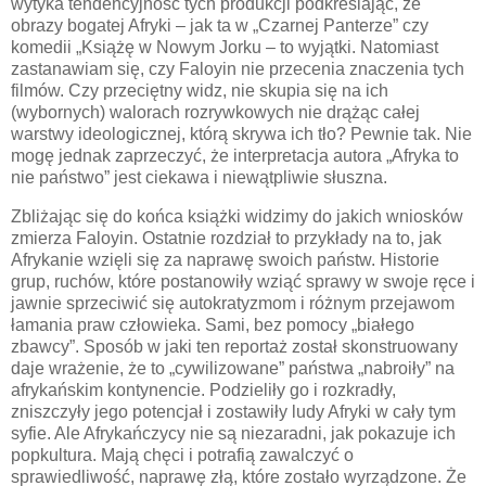
wytyka tendencyjność tych produkcji podkreślając, że
obrazy bogatej Afryki – jak ta w „Czarnej Panterze” czy
komedii „Książę w Nowym Jorku – to wyjątki. Natomiast
zastanawiam się, czy Faloyin nie przecenia znaczenia tych
filmów. Czy przeciętny widz, nie skupia się na ich
(wybornych) walorach rozrywkowych nie drążąc całej
warstwy ideologicznej, którą skrywa ich tło? Pewnie tak. Nie
mogę jednak zaprzeczyć, że interpretacja autora „Afryka to
nie państwo” jest ciekawa i niewątpliwie słuszna.
Zbliżając się do końca książki widzimy do jakich wniosków
zmierza Faloyin. Ostatnie rozdział to przykłady na to, jak
Afrykanie wzięli się za naprawę swoich państw. Historie
grup, ruchów, które postanowiły wziąć sprawy w swoje ręce i
jawnie sprzeciwić się autokratyzmom i różnym przejawom
łamania praw człowieka. Sami, bez pomocy „białego
zbawcy”. Sposób w jaki ten reportaż został skonstruowany
daje wrażenie, że to „cywilizowane” państwa „nabroiły” na
afrykańskim kontynencie. Podzieliły go i rozkradły,
zniszczyły jego potencjał i zostawiły ludy Afryki w cały tym
syfie. Ale Afrykańczycy nie są niezaradni, jak pokazuje ich
popkultura. Mają chęci i potrafią zawalczyć o
sprawiedliwość, naprawę złą, które zostało wyrządzone. Że