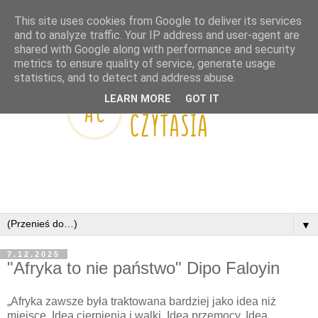
This site uses cookies from Google to deliver its services
and to analyze traffic. Your IP address and user-agent are
shared with Google along with performance and security
metrics to ensure quality of service, generate usage
statistics, and to detect and address abuse.
LEARN MORE
GOT IT
▼
7.12.2025
"Afryka to nie państwo" Dipo Faloyin
„Afryka zawsze była traktowana bardziej jako idea niż
miejsce. Idea cierpienia i walki. Idea przemocy. Idea