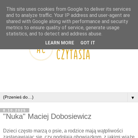
This site uses cookies from Google to deliver its services
and to analyze traffic. Your IP address and user-agent are
shared with Google along with performance and security
metrics to ensure quality of service, generate usage
statistics, and to detect and address abuse.
LEARN MORE
GOT IT
▼
8.10.2025
"Nuka" Maciej Dobosiewicz
Dzieci często marzą o psie, a rodzice mają wątpliwości
zastanawiając się, czy podołają obowiązkom, z jakimi wiąże