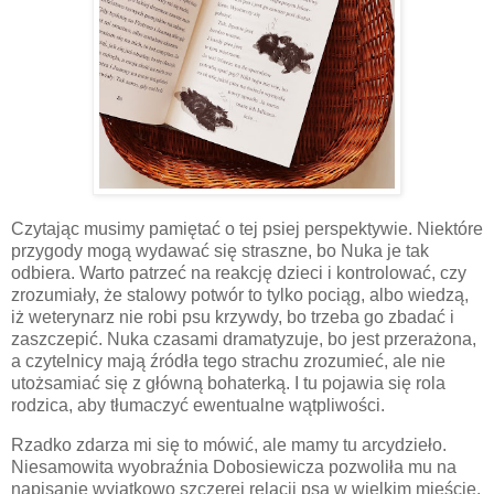
Czytając musimy pamiętać o tej psiej perspektywie. Niektóre
przygody mogą wydawać się straszne, bo Nuka je tak
odbiera. Warto patrzeć na reakcję dzieci i kontrolować, czy
zrozumiały, że stalowy potwór to tylko pociąg, albo wiedzą,
iż weterynarz nie robi psu krzywdy, bo trzeba go zbadać i
zaszczepić. Nuka czasami dramatyzuje, bo jest przerażona,
a czytelnicy mają źródła tego strachu zrozumieć, ale nie
utożsamiać się z główną bohaterką. I tu pojawia się rola
rodzica, aby tłumaczyć ewentualne wątpliwości.
Rzadko zdarza mi się to mówić, ale mamy tu arcydzieło.
Niesamowita wyobraźnia Dobosiewicza pozwoliła mu na
napisanie wyjątkowo szczerej relacji psa w wielkim mieście.