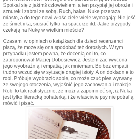
Spotkał się z jakimś człowiekiem, a ten przypiął jej obroże i
sznurek i zabrał ze sobą. Ruch, hałas. Nukę przeraża
miasto, a do tego nowi właściciele wiele wymagają: Nie jeść
ze śmietnika, siusiać tylko na spacerze itd. Jakie przygody
czekają na Nukę w wielkim mieście?
Czasami w opiniach o książkach dla dzieci recenzenci
piszą, że może się ona spodobać też dorosłych. W tym
przypadku jestem pewna, że docenią oni to, co
zaproponował Maciej Dobosiewicz. Jestem zachwycona
jego wyobraźnią i empatią, jak mniemam. Bo bez empatii
trudno wczuć się w sytuację drugiej istoty. A on dokładnie to
robi. Próbuje wyobrazić sobie, co może czuć pies wyrwany
ze swojego otoczenia, wyjaśnić jego zachowania i reakcje.
Robi to tak realistycznie, że można zapomnieć się, iż Nuka
jest tylko literacką bohaterką, i że właściwie psy nie potrafią
mówić i pisać.