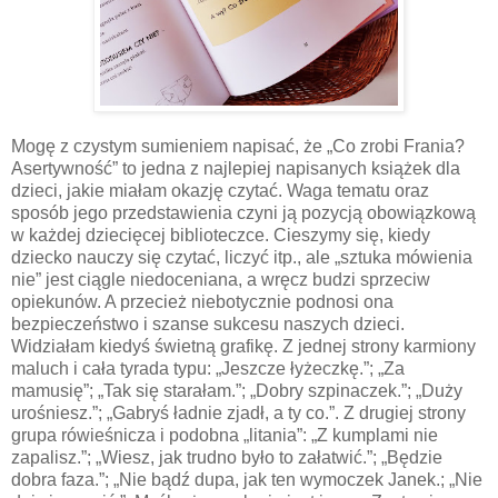
Mogę z czystym sumieniem napisać, że „Co zrobi Frania?
Asertywność” to jedna z najlepiej napisanych książek dla
dzieci, jakie miałam okazję czytać. Waga tematu oraz
sposób jego przedstawienia czyni ją pozycją obowiązkową
w każdej dziecięcej biblioteczce. Cieszymy się, kiedy
dziecko nauczy się czytać, liczyć itp., ale „sztuka mówienia
nie” jest ciągle niedoceniana, a wręcz budzi sprzeciw
opiekunów. A przecież niebotycznie podnosi ona
bezpieczeństwo i szanse sukcesu naszych dzieci.
Widziałam kiedyś świetną grafikę. Z jednej strony karmiony
maluch i cała tyrada typu: „Jeszcze łyżeczkę.”; „Za
mamusię”; „Tak się starałam.”; „Dobry szpinaczek.”; „Duży
urośniesz.”; „Gabryś ładnie zjadł, a ty co.”. Z drugiej strony
grupa rówieśnicza i podobna „litania”: „Z kumplami nie
zapalisz.”; „Wiesz, jak trudno było to załatwić.”; „Będzie
dobra faza.”; „Nie bądź dupa, jak ten wymoczek Janek.; „Nie