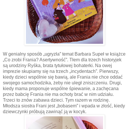
W genialny sposób „ugryzła” temat Barbara Supeł w książce
„Co zrobi Frania? Asertywność”. Tłem dla trzech historyjek
są urodziny Ryśka, brata tytułowej bohaterki. Na owej
imprezie skupiamy się na trzech „incydentach”. Pierwszy,
kiedy dzieci wspólnie się bawią, ale Frania nie chce oddać
swojego samochodzika, żeby nie uległ zniszczeniu. Drugi,
kiedy mama proponuje wspólne śpiewanie, a zachęcana
przez babcię Frania nie ma ochoty brać w nim udziału.
Trzeci to znów zabawa dzieci. Tym razem w rodzinę.
Młodsza siostra Frani jest „bobasem” i wpada w złość, kiedy
dziewczynki próbują zawinąć ją w kocyk.