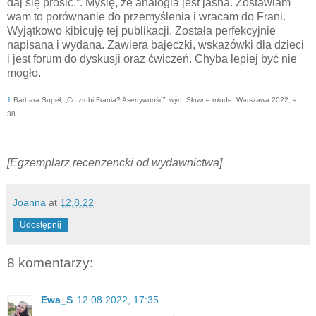
daj się prosić.”. Myślę, że analogia jest jasna. Zostawiam
wam to porównanie do przemyślenia i wracam do Frani.
Wyjątkowo kibicuję tej publikacji. Została perfekcyjnie
napisana i wydana. Zawiera bajeczki, wskazówki dla dzieci
i jest forum do dyskusji oraz ćwiczeń. Chyba lepiej być nie
mogło.
1
Barbara Supeł, „Co zrobi Frania? Asertywność”, wyd. Słowne młode, Warszawa 2022, s.
38.
[Egzemplarz recenzencki od wydawnictwa]
Joanna
at
12.8.22
Udostępnij
8 komentarzy:
Ewa_S
12.08.2022, 17:35