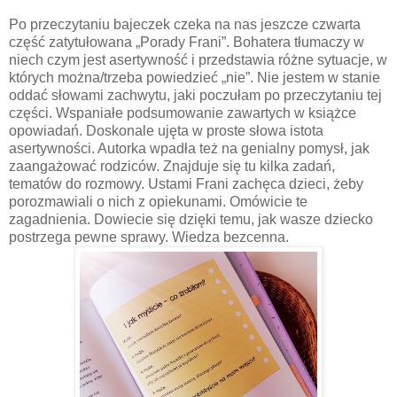
Po przeczytaniu bajeczek czeka na nas jeszcze czwarta
część zatytułowana „Porady Frani”. Bohatera tłumaczy w
niech czym jest asertywność i przedstawia różne sytuacje, w
których można/trzeba powiedzieć „nie”. Nie jestem w stanie
oddać słowami zachwytu, jaki poczułam po przeczytaniu tej
części. Wspaniałe podsumowanie zawartych w książce
opowiadań. Doskonale ujęta w proste słowa istota
asertywności. Autorka wpadła też na genialny pomysł, jak
zaangażować rodziców. Znajduje się tu kilka zadań,
tematów do rozmowy. Ustami Frani zachęca dzieci, żeby
porozmawiali o nich z opiekunami. Omówicie te
zagadnienia. Dowiecie się dzięki temu, jak wasze dziecko
postrzega pewne sprawy. Wiedza bezcenna.