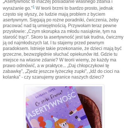
„Asertywność to inaczej posiadanie własnego zdania i
1
wyrażanie go.”
W teorii brzmi to bardzo prosto, jednak
często się słyszy, że ludzie mają problem z byciem
asertywnym. Sięgają po rożne poradniki, ćwiczenia, żeby
pracować nad tą umiejętnością. Przywołam teraz pewne
przysłowie: „Czym skorupka za młodu nasiąknie, tym na
starość trąci”. Skoro ta asertywność jest tak trudna, ćwiczmy
ją od najmłodszych lat. I tu stajemy przed pewnym
paradoksem. Istnieje takie przekonanie, że dzieci mają być
grzeczne, bezwzględnie słuchać opiekunów itd. Gdzie tu
miejsce na własne zdanie? W teorii wiemy, że każdy ma
prawo odmówić, a w praktyce... „Daj chłopczykowi tę
zabawkę”, „Zjedz jeszcze łyżeczkę zupki”, „Idź do cioci na
kolanka” - czy szanujemy granice naszych dzieci?