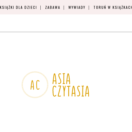
KSIĄŻKI DLA DZIECI
ZABAWA
WYWIADY
TORUŃ W KSIĄŻKAC