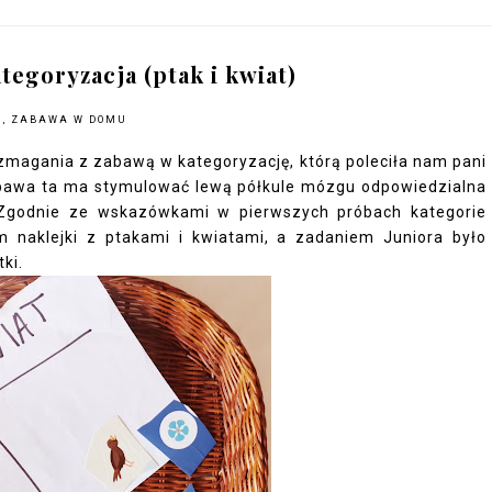
egoryzacja (ptak i kwiat)
A
,
ZABAWA W DOMU
magania z zabawą w kategoryzację, którą poleciła nam pani
abawa ta ma stymulować lewą półkule mózgu odpowiedzialna
. Zgodnie ze wskazówkami w pierwszych próbach kategorie
m naklejki z ptakami i kwiatami, a zadaniem Juniora było
ki.