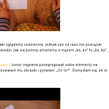
taki oglądamy codziennie, jednak syn od razu nie powiązał
edzi Jak się później śmieliśmy z mężem „ko, ko” to „ko, ko”,
ozaur)
Junior najpierw posegregował sobie elementy na
azywałam mu obrazki i pytałam: „Co to?”. Domyślam się, że to