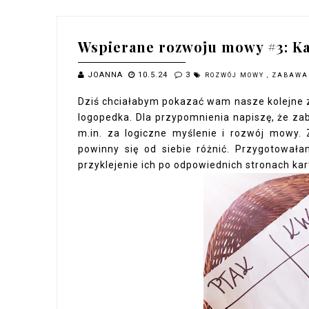
Wspierane rozwoju mowy #3: Kat
JOANNA
10.5.24
3
ROZWÓJ MOWY
,
ZABAW
Dziś chciałabym pokazać wam nasze kolejne z
logopedka. Dla przypomnienia napiszę, że z
m.in. za logiczne myślenie i rozwój mowy
powinny się od siebie różnić. Przygotowała
przyklejenie ich po odpowiednich stronach kart