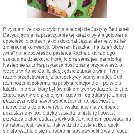
Przyznam, że zaskoczyło mnie podejście Justyny Bednarek.
Decydując się na przeczytanie tej książki byłam gotowa na
opowieści o cudach jakich dokonał Jezus, ale nie w aż tak
zmienionej konwencji. Otwieram książkę, i na dzień doby
„wita” mnie opowieść o pasterce Racheli, która długo
czekała na dziecko, w której to ona sama jest narratorką.
Następnie autorka przytacza dość znaną przypowieść, o
weselu w Kanie Galilejskiej, gdzie zabrakło wina. Tym
razem przedstawionej z perspektywy panny młodej. Cud
rozmnożenia pokarmu na pustyni relacjonuje – po wielu
latach – sierota, który był świadkiem tych wydarzeń. Itd., itp.
Zapoznajemy się z kolejnymi cudami i oglądamy je z innej
płaszczyzny. Ba nawet współczesnej np. opowieść o
monecie znalezionej w rybie wysłuchuje mały chłopiec
pozostawiony pod opieką sąsiada, a historię figowca
przytacza biolog podczas wykładu, a w jednym opowiadaniu
narratorką jest.. świnia. Jak widzicie Justyna Bednarek
śmiało wachluje się narratorami, aby uwypuklić walor cudu.